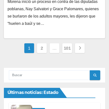
Morena inició un proceso en contra de las diputadas
poblanas, Nay Salvatori y Grace Palomares, quienes
se burlaron de los adultos mayores, les dijeron que
“huelen a baúl y se…
Paginación
1
2
…
101
de
entradas
Últimas noticias: Estado