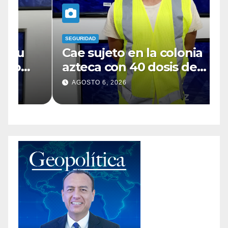
SEGURIDAD
S
Cae sujeto en la colonia
S
azteca con 40 dosis de
d
cocaína; era buscado con
c
AGOSTO 6, 2026
dos ordenes de aprehensión
c
I