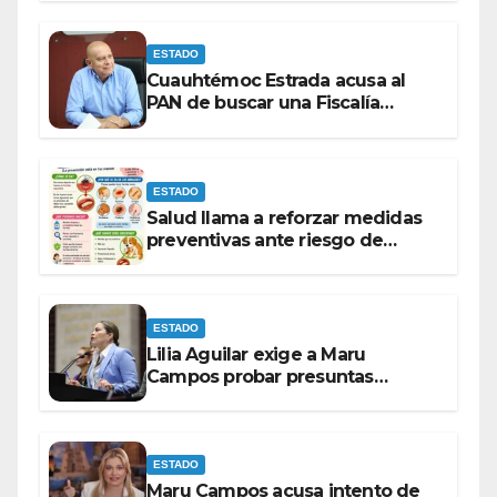
ESTADO
Cuauhtémoc Estrada acusa al
PAN de buscar una Fiscalía
autónoma para “cubrir espaldas”
ESTADO
Salud llama a reforzar medidas
preventivas ante riesgo de
Gusano Barrenador
ESTADO
Lilia Aguilar exige a Maru
Campos probar presuntas
amenazas o dejar de
victimizarse
ESTADO
Maru Campos acusa intento de