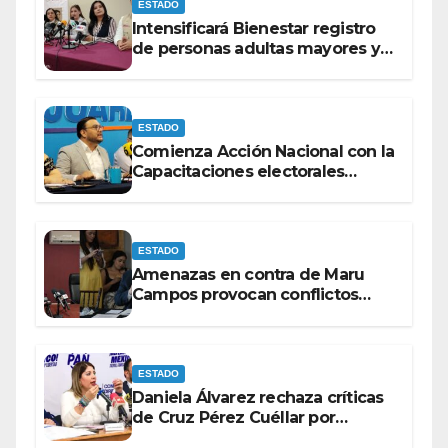
ESTADO
Intensificará Bienestar registro
de personas adultas mayores y
con discapacidad antes de
elecciones del 2027.
ESTADO
Comienza Acción Nacional con la
Capacitaciones electorales
rumbo a 2027.
ESTADO
Amenazas en contra de Maru
Campos provocan conflictos
entre las bancadas del PAN y de
MORENA.
ESTADO
Daniela Álvarez rechaza críticas
de Cruz Pérez Cuéllar por
contrato de barredoras