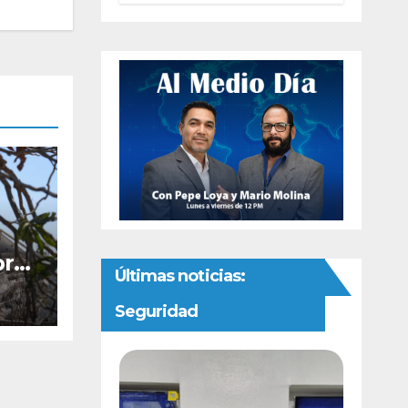
autonomía
constitucional a
la Fiscalía de
Chihuahua
bre
Últimas noticias:
ón
Seguridad
alto