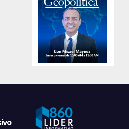
de
apre
sivo