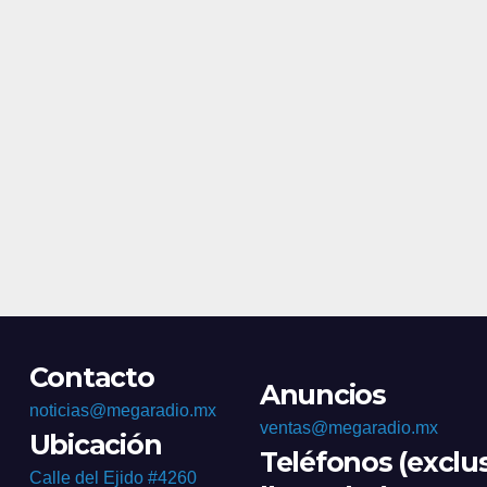
Contacto
Anuncios
noticias@megaradio.mx
ventas@megaradio.mx
Ubicación
Teléfonos (exclu
Calle del Ejido #4260