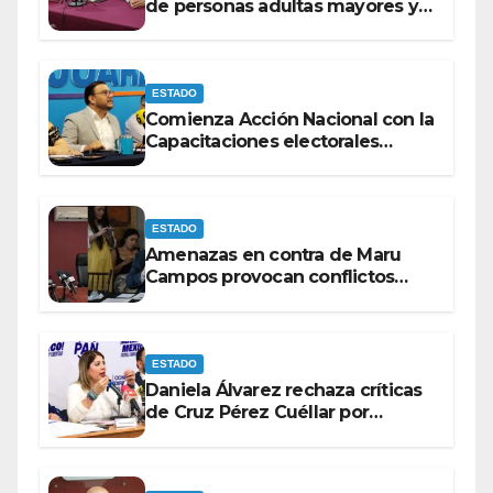
de personas adultas mayores y
con discapacidad antes de
elecciones del 2027.
ESTADO
Comienza Acción Nacional con la
Capacitaciones electorales
rumbo a 2027.
ESTADO
Amenazas en contra de Maru
Campos provocan conflictos
entre las bancadas del PAN y de
MORENA.
ESTADO
Daniela Álvarez rechaza críticas
de Cruz Pérez Cuéllar por
contrato de barredoras