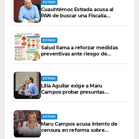
ESTADO
Cuauhtémoc Estrada acusa al
PAN de buscar una Fiscalía
autónoma para “cubrir espaldas”
ESTADO
Salud llama a reforzar medidas
preventivas ante riesgo de
Gusano Barrenador
ESTADO
Lilia Aguilar exige a Maru
Campos probar presuntas
amenazas o dejar de
victimizarse
ESTADO
Maru Campos acusa intento de
censura en reforma sobre
derechos de las audiencias