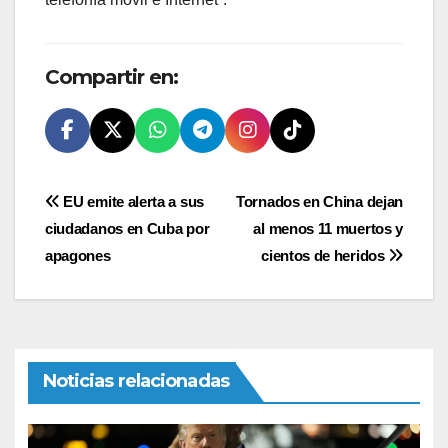
Compartir en:
Navegación
EU emite alerta a sus
Tornados en China dejan
ciudadanos en Cuba por
al menos 11 muertos y
de
apagones
cientos de heridos
entradas
Noticias relacionadas