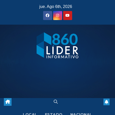
Saltar
jue. Ago 6th, 2026
al
contenido
LOCAL
ESTADO
NACIONAL