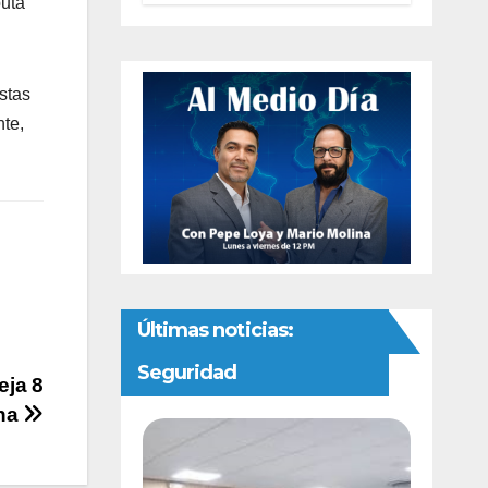
puta
preventivas ante
riesgo de
Gusano
Barrenador
stas
nte,
Últimas noticias:
Seguridad
eja 8
ina