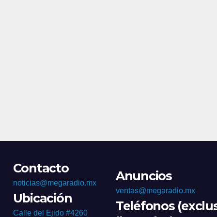
homicidi
Contacto
Anuncios
noticias@megaradio.mx
ventas@megaradio.mx
Ubicación
Teléfonos (exclu
Calle del Ejido #4260