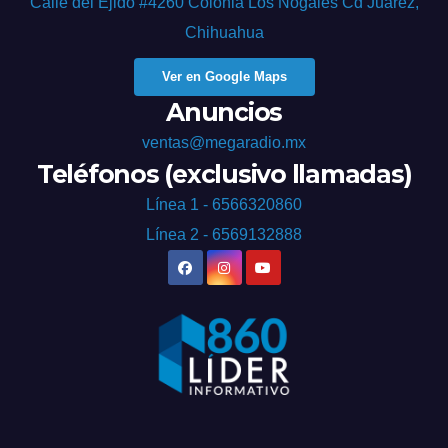
Calle del Ejido #4260 Colonia Los Nogales Cd Juárez,
Chihuahua
Ver en Google Maps
Anuncios
ventas@megaradio.mx
Teléfonos (exclusivo llamadas)
Línea 1 - 6566320860
Línea 2 - 6569132888