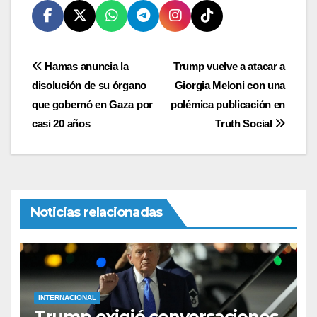
Navegación
Hamas anuncia la
Trump vuelve a atacar a
disolución de su órgano
Giorgia Meloni con una
de
que gobernó en Gaza por
polémica publicación en
entradas
casi 20 años
Truth Social
Noticias relacionadas
INTERNACIONAL
Trump exigió conversaciones