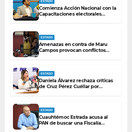
ESTADO
Comienza Acción Nacional con la
Capacitaciones electorales
rumbo a 2027.
ESTADO
Amenazas en contra de Maru
Campos provocan conflictos
entre las bancadas del PAN y de
MORENA.
ESTADO
Daniela Álvarez rechaza críticas
de Cruz Pérez Cuéllar por
contrato de barredoras
ESTADO
Cuauhtémoc Estrada acusa al
PAN de buscar una Fiscalía
autónoma para “cubrir espaldas”