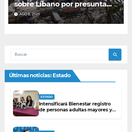
sobre Líbano por presunta
violación de Hezbollah al alto
AGO 6, 2026
al fuego
Últimas noticias: Estado
ESTADO
Intensificará Bienestar registro
de personas adultas mayores y
con discapacidad antes de
elecciones del 2027.