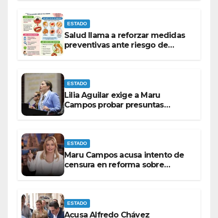
ESTADO
Salud llama a reforzar medidas
preventivas ante riesgo de
Gusano Barrenador
ESTADO
Lilia Aguilar exige a Maru
Campos probar presuntas
amenazas o dejar de
victimizarse
ESTADO
Maru Campos acusa intento de
censura en reforma sobre
derechos de las audiencias
ESTADO
Acusa Alfredo Chávez