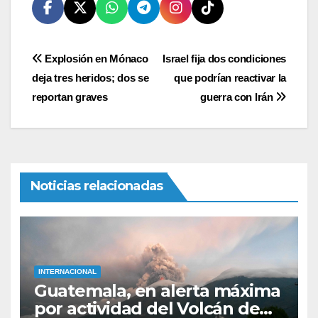
Navegación
Explosión en Mónaco
Israel fija dos condiciones
deja tres heridos; dos se
que podrían reactivar la
de
reportan graves
guerra con Irán
entradas
Noticias relacionadas
INTERNACIONAL
Guatemala, en alerta máxima
por actividad del Volcán de