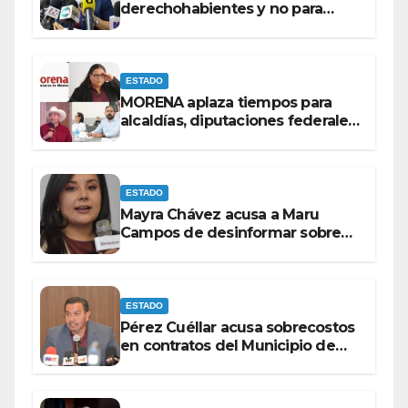
derechohabientes y no para
personas que piden ‘ayudas’ en
la vía pública: Mayra Chávez.
ESTADO
MORENA aplaza tiempos para
alcaldías, diputaciones federales
y candidatos a gubernaturas
para septiembre.
ESTADO
Mayra Chávez acusa a Maru
Campos de desinformar sobre
acciones del Gobierno Federal
ESTADO
Pérez Cuéllar acusa sobrecostos
en contratos del Municipio de
Chihuahua