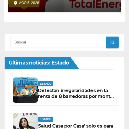
ganan 700 mil dólares cada
AGO 5, 2026
minuto
Últimas noticias: Estado
ESTADO
Detectan irregularidades en la
renta de 8 barredoras por monto
superior a los 100 millones de
pesos: Ramón Galindo.
ESTADO
Salud Casa por Casa’ solo es para