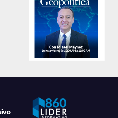
de
apr
sivo