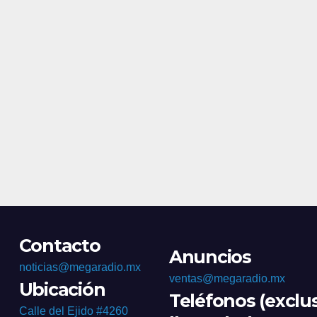
Contacto
Anuncios
noticias@megaradio.mx
ventas@megaradio.mx
Ubicación
Teléfonos (exclu
Calle del Ejido #4260