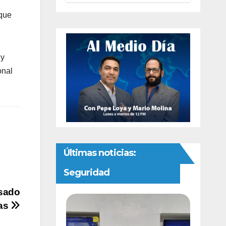
autonomía
 que
constitucional a
la Fiscalía de
Chihuahua
 y
onal
Últimas noticias:
Seguridad
usado
nas