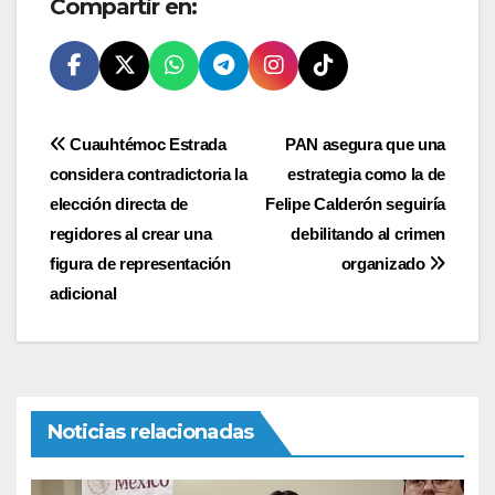
Compartir en:
Navegación
Cuauhtémoc Estrada
PAN asegura que una
considera contradictoria la
estrategia como la de
de
elección directa de
Felipe Calderón seguiría
entradas
regidores al crear una
debilitando al crimen
figura de representación
organizado
adicional
Noticias relacionadas