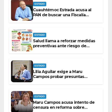
ESTADO
Cuauhtémoc Estrada acusa al
PAN de buscar una Fiscalía
autónoma para “cubrir espaldas”
ESTADO
Salud llama a reforzar medidas
preventivas ante riesgo de
Gusano Barrenador
ESTADO
Lilia Aguilar exige a Maru
Campos probar presuntas
amenazas o dejar de
victimizarse
ESTADO
Maru Campos acusa intento de
censura en reforma sobre