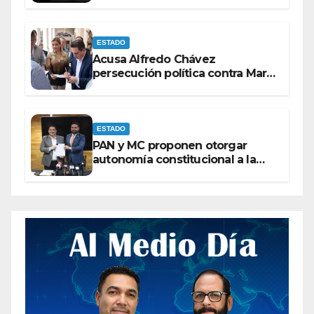
derechos de las audiencias
ESTADO
Acusa Alfredo Chávez
persecución política contra Maru
Campos
ESTADO
PAN y MC proponen otorgar
autonomía constitucional a la
Fiscalía de Chihuahua