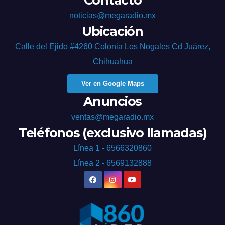
Contacto
noticias@megaradio.mx
Ubicación
Calle del Ejido #4260 Colonia Los Nogales Cd Juárez,
Chihuahua
Ver en Google Maps
Anuncios
ventas@megaradio.mx
Teléfonos (exclusivo llamadas)
Línea 1 - 6566320860
Línea 2 - 6569132888