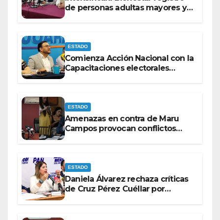
de personas adultas mayores y
con discapacidad antes de
elecciones del 2027.
ESTADO
Comienza Acción Nacional con la
Capacitaciones electorales
rumbo a 2027.
ESTADO
Amenazas en contra de Maru
Campos provocan conflictos
entre las bancadas del PAN y de
MORENA.
ESTADO
Daniela Álvarez rechaza críticas
de Cruz Pérez Cuéllar por
contrato de barredoras