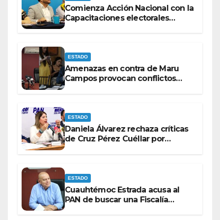
Comienza Acción Nacional con la
Capacitaciones electorales
rumbo a 2027.
ESTADO
Amenazas en contra de Maru
Campos provocan conflictos
entre las bancadas del PAN y de
MORENA.
ESTADO
Daniela Álvarez rechaza críticas
de Cruz Pérez Cuéllar por
contrato de barredoras
ESTADO
Cuauhtémoc Estrada acusa al
PAN de buscar una Fiscalía
autónoma para “cubrir espaldas”