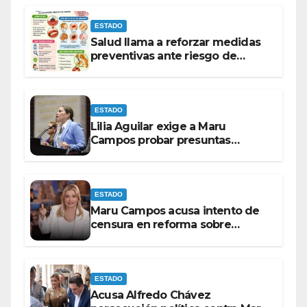
ESTADO
Salud llama a reforzar medidas
preventivas ante riesgo de
Gusano Barrenador
ESTADO
Lilia Aguilar exige a Maru
Campos probar presuntas
amenazas o dejar de
victimizarse
ESTADO
Maru Campos acusa intento de
censura en reforma sobre
derechos de las audiencias
ESTADO
Acusa Alfredo Chávez