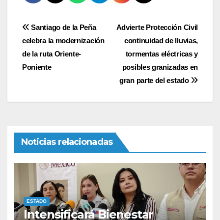
Navegación
Santiago de la Peña
Advierte Protección Civil
celebra la modernización
continuidad de lluvias,
de
de la ruta Oriente-
tormentas eléctricas y
entradas
Poniente
posibles granizadas en
gran parte del estado
Noticias relacionadas
ESTADO
Intensificará Bienestar