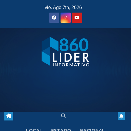
Saltar
vie. Ago 7th, 2026
al
contenido
LOCAL
ESTADO
NACIONAL