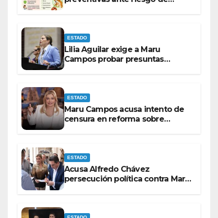
Gusano Barrenador
ESTADO
Lilia Aguilar exige a Maru
Campos probar presuntas
amenazas o dejar de
victimizarse
ESTADO
Maru Campos acusa intento de
censura en reforma sobre
derechos de las audiencias
ESTADO
Acusa Alfredo Chávez
persecución política contra Maru
Campos
ESTADO