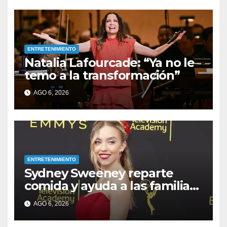
ENTRETENIMIENTO
Natalia Lafourcade: “Ya no le
temo a la transformación”
AGO 6, 2026
ENTRETENIMIENTO
Sydney Sweeney reparte
comida y ayuda a las familias
afectadas por los incendios
AGO 6, 2026
en su ciudad natal