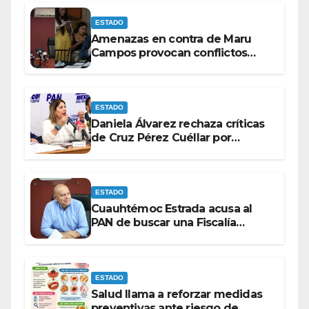
ESTADO
Amenazas en contra de Maru
Campos provocan conflictos
entre las bancadas del PAN y de
MORENA.
ESTADO
Daniela Álvarez rechaza críticas
de Cruz Pérez Cuéllar por
contrato de barredoras
ESTADO
Cuauhtémoc Estrada acusa al
PAN de buscar una Fiscalía
autónoma para “cubrir espaldas”
ESTADO
Salud llama a reforzar medidas
preventivas ante riesgo de