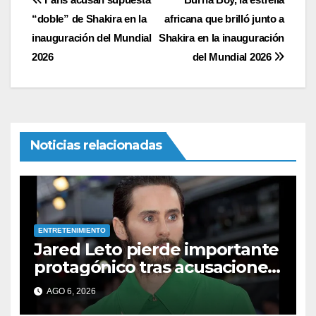
Navegación
“doble” de Shakira en la
africana que brilló junto a
de
inauguración del Mundial
Shakira en la inauguración
entradas
2026
del Mundial 2026
Noticias relacionadas
ENTRETENIMIENTO
Jared Leto pierde importante
protagónico tras acusaciones
de abuso: los detalles
AGO 6, 2026