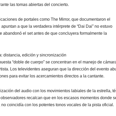
rante las tomas abiertas del concierto.
blicaciones de portales como The Mirror, que documentaron el
 apuntan a que la verdadera intérprete de “Dai Dai” no estuvo
ue abandonó el set antes de que concluyera formalmente la
a: distancia, edición y sincronización
puesta “doble de cuerpo” se concentran en el manejo de cámar
rtista. Los televidentes aseguran que la dirección del evento ab
nes para evitar los acercamientos directos a la cantante.
ización del audio con los movimientos labiales de la estrella, t
s observadores recalcan que en los escasos momentos donde s
o coincidía con los potentes tonos vocales de la pista oficial.