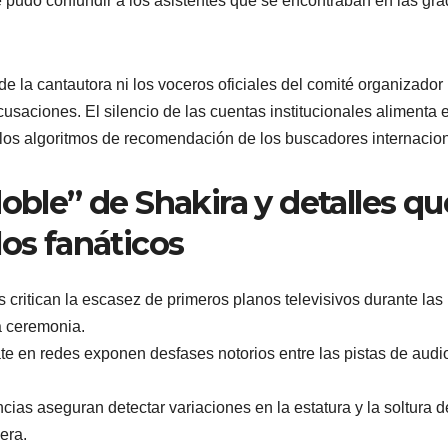
que pudo confundir a los asistentes que se encontraban en las gr
e la cantautora ni los voceros oficiales del comité organizador
usaciones. El silencio de las cuentas institucionales alimenta e
e los algoritmos de recomendación de los buscadores internacio
SEGURIDAD
oble” de Shakira y detalles qu
Encuentr
los fanáticos
joven
ejecutad
AGOSTO 7, 2026
 critican la escasez de primeros planos televisivos durante las
cerca del
a ceremonia.
te en redes exponen desfases notorios entre las pistas de audi
Camino R
suma ag
ias aseguran detectar variaciones en la estatura y la soltura d
era.
siete