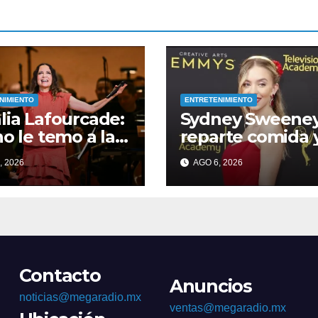
NIMIENTO
ENTRETENIMIENTO
lia Lafourcade:
Sydney Sweene
no le temo a la
reparte comida 
sformación”
ayuda a las famil
, 2026
AGO 6, 2026
afectadas por lo
incendios en su
ciudad natal
Contacto
Anuncios
noticias@megaradio.mx
ventas@megaradio.mx