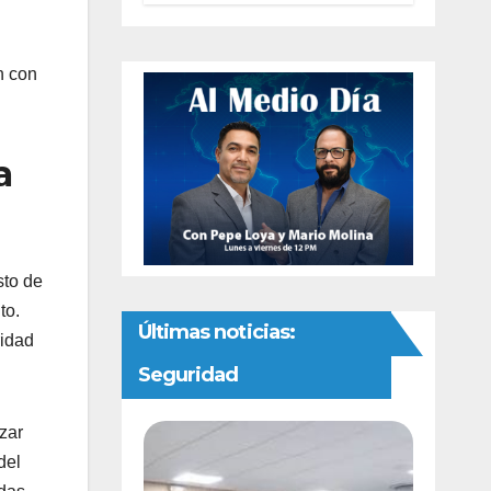
preventivas ante
riesgo de
Gusano
n con
Barrenador
a
sto de
to.
Últimas noticias:
ridad
Seguridad
zar
del