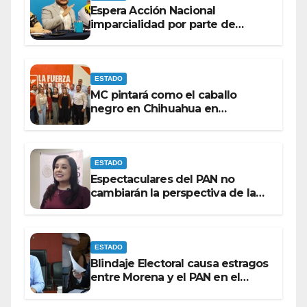
Espera Acción Nacional
imparcialidad por parte de
consejeros del IEE e INE dentro
del proceso electoral.
ESTADO
MC pintará como el caballo
negro en Chihuahua en
elecciones del 27 bajo la
coordinación de ‘El Caballo’’’
Lozoya.
ESTADO
Espectaculares del PAN no
cambiarán la perspectiva de la
población para Morena: Mayra
Chávez.
ESTADO
Blindaje Electoral causa estragos
entre Morena y el PAN en el
Congreso de Chihuahua.