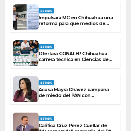
ESTADO
Impulsará MC en Chihuahua una
reforma para que medios de
comunicación no se sometan a
lineamientos de la Ley Censura.
ESTADO
Ofertará CONALEP Chihuahua
carrera técnica en Ciencias de
Datos e Inteligencia Artificial.
ESTADO
Acusa Mayra Chávez campaña
de miedo del PAN con
espectaculares contra Morena
ESTADO
Califica Cruz Pérez Cuéllar de