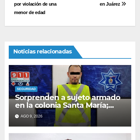
de
por violación de una
en Juárez
entradas
menor de edad
Noticias relacionadas
SEGURIDAD
Sorprenden a sujeto armado
en la colonia Santa María;
llevaba un revólver en el
AGO 9, 2026
pantalón