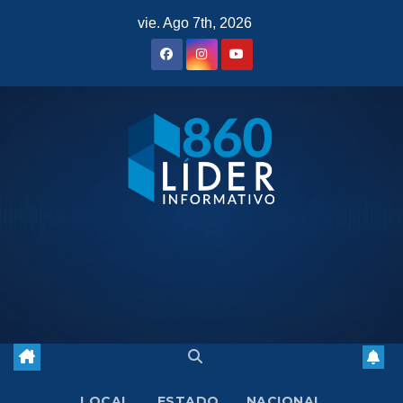
Saltar
vie. Ago 7th, 2026
al
contenido
LOCAL
ESTADO
NACIONAL