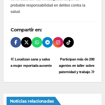
probable responsabilidad en delitos contra la
salud.
Compartir en:
Navegación
Localizan sana y salva
Participan más de 200
a mujer reportada ausente
agentes en taller sobre
de
paternidad y trabajo
entradas
Noticias relacionadas