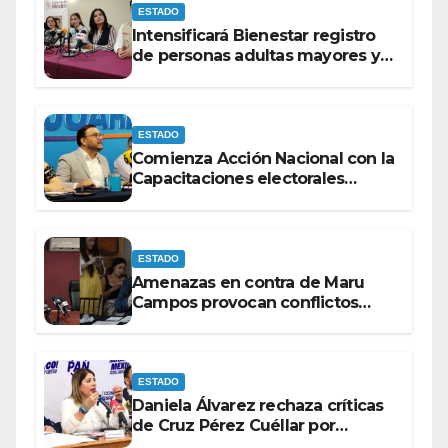
ESTADO
Intensificará Bienestar registro
de personas adultas mayores y
con discapacidad antes de
elecciones del 2027.
ESTADO
Comienza Acción Nacional con la
Capacitaciones electorales
rumbo a 2027.
ESTADO
Amenazas en contra de Maru
Campos provocan conflictos
entre las bancadas del PAN y de
MORENA.
ESTADO
Daniela Álvarez rechaza críticas
de Cruz Pérez Cuéllar por
contrato de barredoras