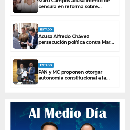
Maru Campos acusa intento de
censura en reforma sobre
derechos de las audiencias
ESTADO
Acusa Alfredo Chávez
persecución política contra Maru
Campos
ESTADO
PAN y MC proponen otorgar
autonomía constitucional a la
Fiscalía de Chihuahua