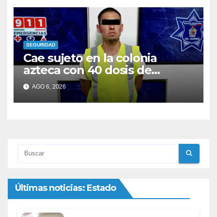
SEGURIDAD
Cae sujeto en la colonia
azteca con 40 dosis de
cocaína; era buscado con dos
AGO 6, 2026
ordenes de aprehensión
Últimas noticias: Estado