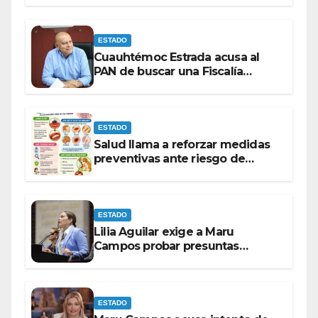
ESTADO
Cuauhtémoc Estrada acusa al
PAN de buscar una Fiscalía
autónoma para “cubrir espaldas”
ESTADO
Salud llama a reforzar medidas
preventivas ante riesgo de
Gusano Barrenador
ESTADO
Lilia Aguilar exige a Maru
Campos probar presuntas
amenazas o dejar de
victimizarse
ESTADO