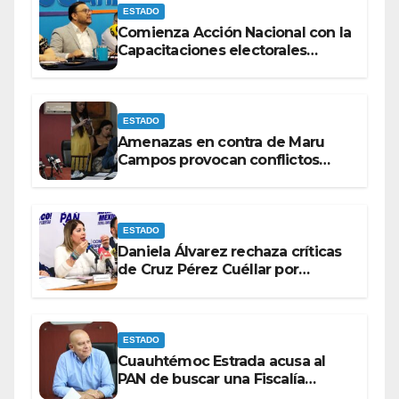
ESTADO
Comienza Acción Nacional con la
Capacitaciones electorales
rumbo a 2027.
ESTADO
Amenazas en contra de Maru
Campos provocan conflictos
entre las bancadas del PAN y de
MORENA.
ESTADO
Daniela Álvarez rechaza críticas
de Cruz Pérez Cuéllar por
contrato de barredoras
ESTADO
Cuauhtémoc Estrada acusa al
PAN de buscar una Fiscalía
autónoma para “cubrir espaldas”