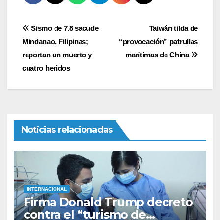
Navegación
Sismo de 7.8 sacude
Taiwán tilda de
Mindanao, Filipinas;
“provocación” patrullas
de
reportan un muerto y
marítimas de China
entradas
cuatro heridos
Noticias relacionadas
INTERNACIONAL
Firma Donald Trump decreto
contra el “turismo de