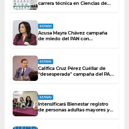
carrera técnica en Ciencias de
Datos e Inteligencia Artificial.
ESTADO
Acusa Mayra Chávez campaña
de miedo del PAN con
espectaculares contra Morena
ESTADO
Califica Cruz Pérez Cuéllar de
“desesperada” campaña del PAN
contra Morena
ESTADO
Intensificará Bienestar registro
de personas adultas mayores y
con discapacidad antes de
elecciones del 2027.