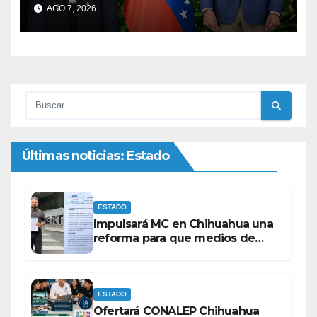
en Venezuela
AGO 7, 2026
Últimas noticias: Estado
ESTADO
Impulsará MC en Chihuahua una
reforma para que medios de
comunicación no se sometan a
lineamientos de la Ley Censura.
ESTADO
Ofertará CONALEP Chihuahua