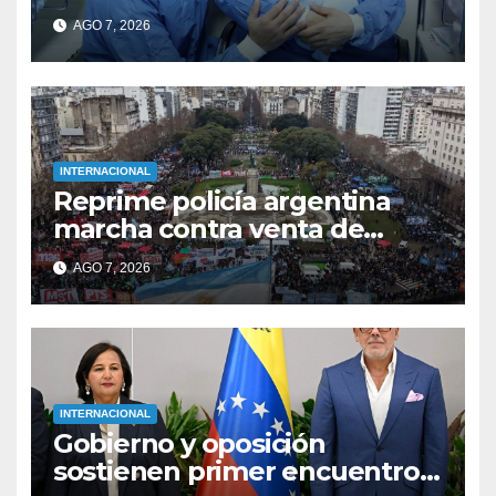
nacimiento”
AGO 7, 2026
INTERNACIONAL
Reprime policía argentina
marcha contra venta de
tierras a extranjeros
AGO 7, 2026
INTERNACIONAL
Gobierno y oposición
sostienen primer encuentro