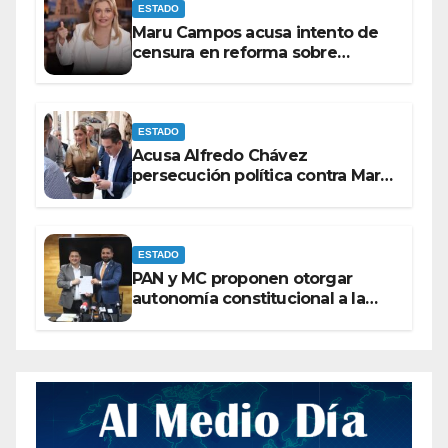
ESTADO
Maru Campos acusa intento de
censura en reforma sobre
derechos de las audiencias
ESTADO
Acusa Alfredo Chávez
persecución política contra Maru
Campos
ESTADO
PAN y MC proponen otorgar
autonomía constitucional a la
Fiscalía de Chihuahua