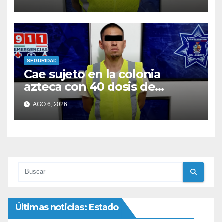
SEGURIDAD
Cae sujeto en la colonia
azteca con 40 dosis de
cocaína; era buscado con dos
AGO 6, 2026
ordenes de aprehensión
Últimas noticias: Estado