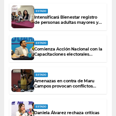
ESTADO
Intensificará Bienestar registro
de personas adultas mayores y
con discapacidad antes de
elecciones del 2027.
ESTADO
Comienza Acción Nacional con la
Capacitaciones electorales
rumbo a 2027.
ESTADO
Amenazas en contra de Maru
Campos provocan conflictos
entre las bancadas del PAN y de
MORENA.
ESTADO
Daniela Álvarez rechaza críticas