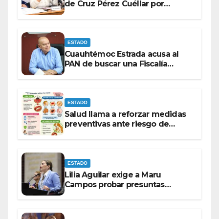
de Cruz Pérez Cuéllar por
contrato de barredoras
ESTADO
Cuauhtémoc Estrada acusa al
PAN de buscar una Fiscalía
autónoma para “cubrir espaldas”
ESTADO
Salud llama a reforzar medidas
preventivas ante riesgo de
Gusano Barrenador
ESTADO
Lilia Aguilar exige a Maru
Campos probar presuntas
amenazas o dejar de
victimizarse