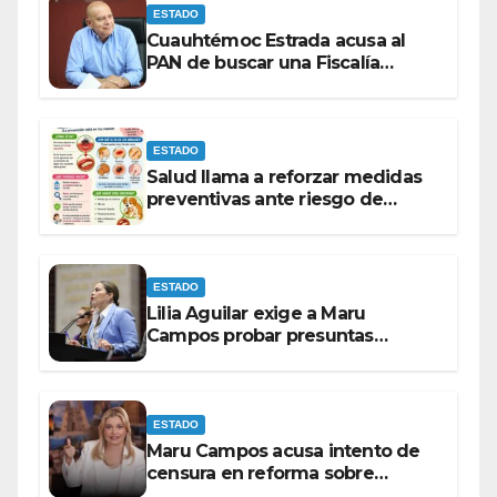
ESTADO
Cuauhtémoc Estrada acusa al
PAN de buscar una Fiscalía
autónoma para “cubrir espaldas”
ESTADO
Salud llama a reforzar medidas
preventivas ante riesgo de
Gusano Barrenador
ESTADO
Lilia Aguilar exige a Maru
Campos probar presuntas
amenazas o dejar de
victimizarse
ESTADO
Maru Campos acusa intento de
censura en reforma sobre
derechos de las audiencias