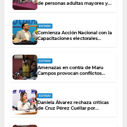
de personas adultas mayores y
con discapacidad antes de
elecciones del 2027.
ESTADO
Comienza Acción Nacional con la
Capacitaciones electorales
rumbo a 2027.
ESTADO
Amenazas en contra de Maru
Campos provocan conflictos
entre las bancadas del PAN y de
MORENA.
ESTADO
Daniela Álvarez rechaza críticas
de Cruz Pérez Cuéllar por
contrato de barredoras