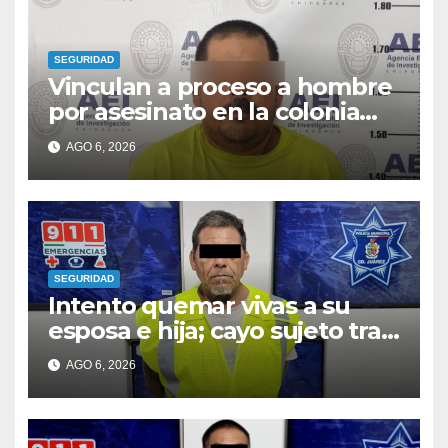
SEGURIDAD
Vinculan a proceso a hombre
por asesinato en la colonia
Fronteriza
AGO 6, 2026
SEGURIDAD
Intento quemar vivas a su
esposa e hija; cayo sujeto tras
rociarlas con combustible
AGO 6, 2026