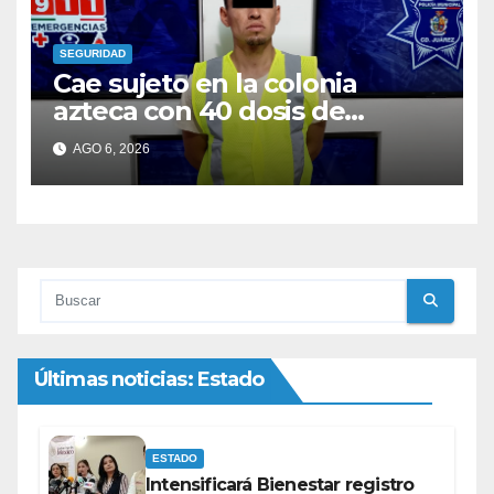
SEGURIDAD
Cae sujeto en la colonia
azteca con 40 dosis de
cocaína; era buscado con dos
AGO 6, 2026
ordenes de aprehensión
Últimas noticias: Estado
ESTADO
Intensificará Bienestar registro