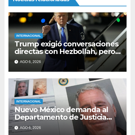
INTERNACIONAL
Trump exigió conversaciones
directas con Hezbollah, pero
le fueron denegadas
AGO 6, 2026
INTERNACIONAL
Nuevo México demanda al
Departamento de Justicia
para obtener acceso a los
AGO 6, 2026
expedientes de Epstein