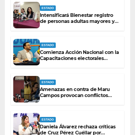
ESTADO
Intensificará Bienestar registro
de personas adultas mayores y
con discapacidad antes de
elecciones del 2027.
ESTADO
Comienza Acción Nacional con la
Capacitaciones electorales
rumbo a 2027.
ESTADO
Amenazas en contra de Maru
Campos provocan conflictos
entre las bancadas del PAN y de
MORENA.
ESTADO
Daniela Álvarez rechaza críticas
de Cruz Pérez Cuéllar por