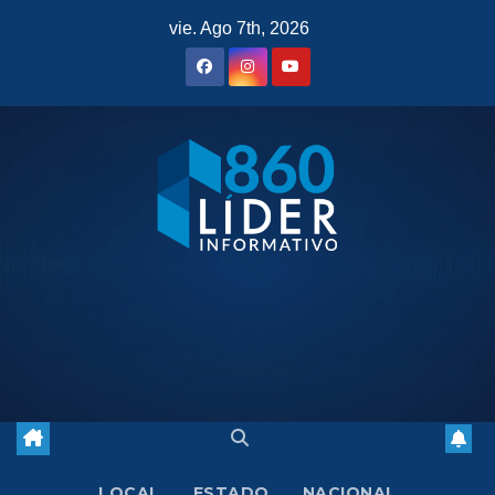
Saltar
vie. Ago 7th, 2026
al
contenido
LOCAL
ESTADO
NACIONAL