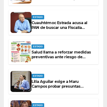
contrato de barredoras
ESTADO
Cuauhtémoc Estrada acusa al
PAN de buscar una Fiscalía
autónoma para “cubrir espaldas”
ESTADO
Salud llama a reforzar medidas
preventivas ante riesgo de
Gusano Barrenador
ESTADO
Lilia Aguilar exige a Maru
Campos probar presuntas
amenazas o dejar de
victimizarse
ESTADO