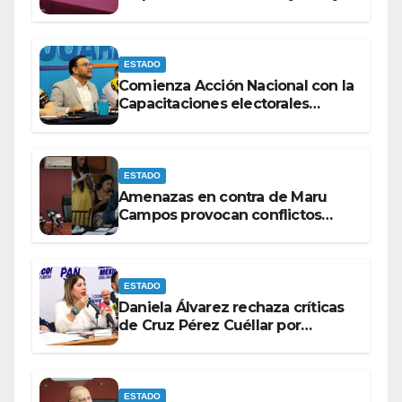
con discapacidad antes de
elecciones del 2027.
ESTADO
Comienza Acción Nacional con la
Capacitaciones electorales
rumbo a 2027.
ESTADO
Amenazas en contra de Maru
Campos provocan conflictos
entre las bancadas del PAN y de
MORENA.
ESTADO
Daniela Álvarez rechaza críticas
de Cruz Pérez Cuéllar por
contrato de barredoras
ESTADO