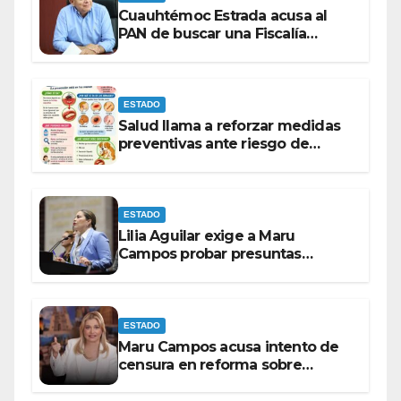
Cuauhtémoc Estrada acusa al
PAN de buscar una Fiscalía
autónoma para “cubrir espaldas”
ESTADO
Salud llama a reforzar medidas
preventivas ante riesgo de
Gusano Barrenador
ESTADO
Lilia Aguilar exige a Maru
Campos probar presuntas
amenazas o dejar de
victimizarse
ESTADO
Maru Campos acusa intento de
censura en reforma sobre
derechos de las audiencias