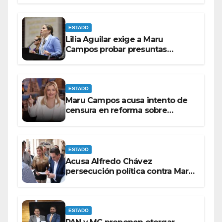
ESTADO
Lilia Aguilar exige a Maru
Campos probar presuntas
amenazas o dejar de
victimizarse
ESTADO
Maru Campos acusa intento de
censura en reforma sobre
derechos de las audiencias
ESTADO
Acusa Alfredo Chávez
persecución política contra Maru
Campos
ESTADO