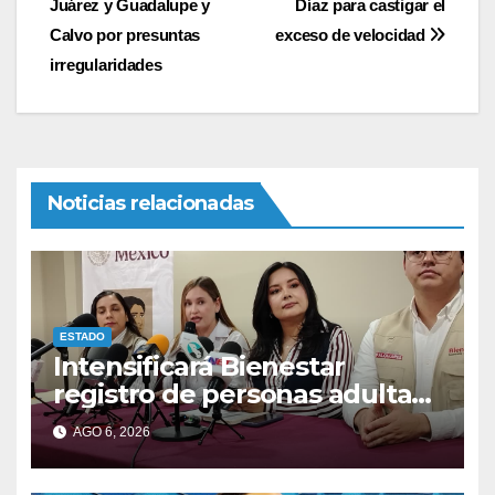
Juárez y Guadalupe y
Díaz para castigar el
entradas
Calvo por presuntas
exceso de velocidad
irregularidades
Noticias relacionadas
ESTADO
Intensificará Bienestar
registro de personas adultas
mayores y con discapacidad
AGO 6, 2026
antes de elecciones del 2027.