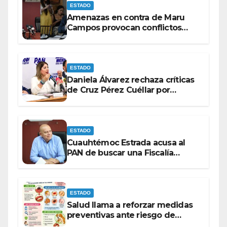
ESTADO
Amenazas en contra de Maru
Campos provocan conflictos
entre las bancadas del PAN y de
MORENA.
ESTADO
Daniela Álvarez rechaza críticas
de Cruz Pérez Cuéllar por
contrato de barredoras
ESTADO
Cuauhtémoc Estrada acusa al
PAN de buscar una Fiscalía
autónoma para “cubrir espaldas”
ESTADO
Salud llama a reforzar medidas
preventivas ante riesgo de
Gusano Barrenador