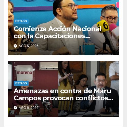
ESTADO
Comienza Acción Nacional
con la Capacitaciones
electorales rumbo a 2027.
AGO 6, 2026
ESTADO
Amenazas en contra de Maru
Campos provocan conflictos
entre las bancadas del PAN y
AGO 6, 2026
de MORENA.