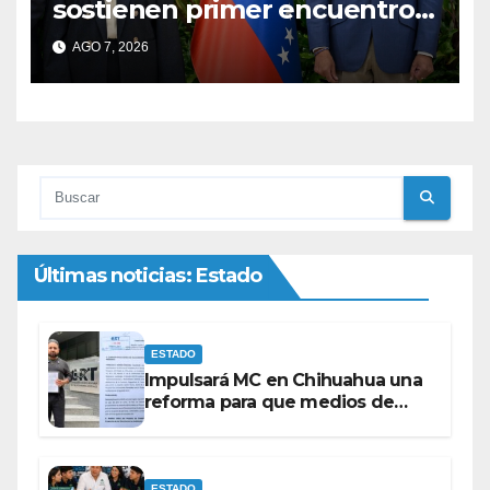
sostienen primer encuentro
en Venezuela
AGO 7, 2026
Últimas noticias: Estado
ESTADO
Impulsará MC en Chihuahua una
reforma para que medios de
comunicación no se sometan a
lineamientos de la Ley Censura.
ESTADO