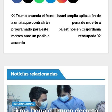
Navegación
Trump anuncia el freno
Israel amplía aplicación de
a un ataque contra Irán
pena de muerte a
de
programado para este
palestinos en Cisjordania
entradas
martes ante un posible
reocupada
acuerdo
Noticias relacionadas
INTERNACIONAL
Firma Donald Trump decreto