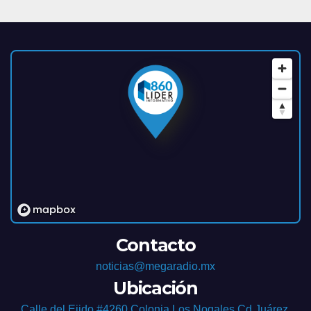
Contacto
noticias@megaradio.mx
Ubicación
Calle del Ejido #4260 Colonia Los Nogales Cd Juárez,