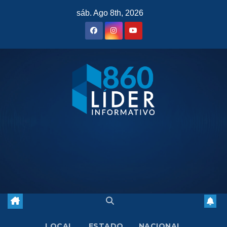
Saltar
sáb. Ago 8th, 2026
al
contenido
LOCAL
ESTADO
NACIONAL