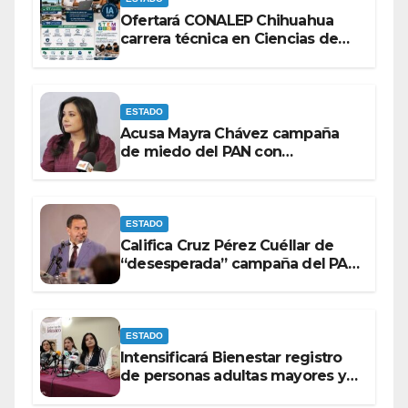
Ofertará CONALEP Chihuahua
carrera técnica en Ciencias de
Datos e Inteligencia Artificial.
ESTADO
Acusa Mayra Chávez campaña
de miedo del PAN con
espectaculares contra Morena
ESTADO
Califica Cruz Pérez Cuéllar de
“desesperada” campaña del PAN
contra Morena
ESTADO
Intensificará Bienestar registro
de personas adultas mayores y
con discapacidad antes de