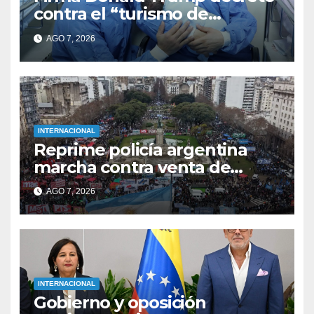
contra el “turismo de
nacimiento”
AGO 7, 2026
INTERNACIONAL
Reprime policía argentina
marcha contra venta de
tierras a extranjeros
AGO 7, 2026
INTERNACIONAL
Gobierno y oposición