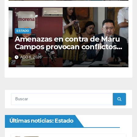
ESTADO
Amenazas en contra de Maru
Campos provocan conflictos
entre las bancadas del PAN y
AGO 6, 2026
de MORENA.
Últimas noticias: Estado