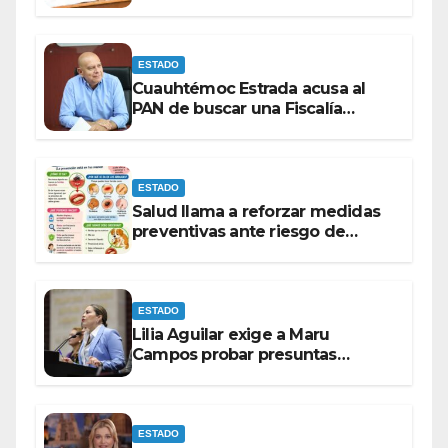
contrato de barredoras
ESTADO
Cuauhtémoc Estrada acusa al
PAN de buscar una Fiscalía
autónoma para “cubrir espaldas”
ESTADO
Salud llama a reforzar medidas
preventivas ante riesgo de
Gusano Barrenador
ESTADO
Lilia Aguilar exige a Maru
Campos probar presuntas
amenazas o dejar de
victimizarse
ESTADO