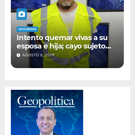
SEGURIDAD
SEGU
Intento quemar vivas a su
Ca
esposa e hija; cayo sujeto
az
tras rociarlas con
co
AGOSTO 6, 2026
A
combustible
do