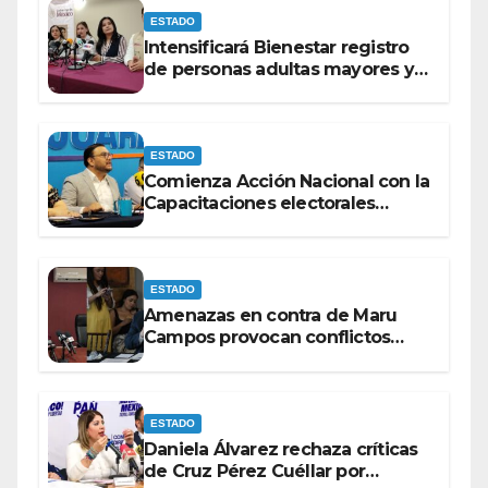
ESTADO
Intensificará Bienestar registro
de personas adultas mayores y
con discapacidad antes de
elecciones del 2027.
ESTADO
Comienza Acción Nacional con la
Capacitaciones electorales
rumbo a 2027.
ESTADO
Amenazas en contra de Maru
Campos provocan conflictos
entre las bancadas del PAN y de
MORENA.
ESTADO
Daniela Álvarez rechaza críticas
de Cruz Pérez Cuéllar por