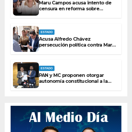
Maru Campos acusa intento de
censura en reforma sobre
derechos de las audiencias
ESTADO
Acusa Alfredo Chávez
persecución política contra Maru
Campos
ESTADO
PAN y MC proponen otorgar
autonomía constitucional a la
Fiscalía de Chihuahua