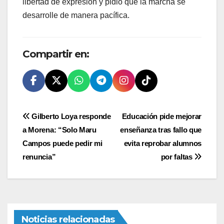
libertad de expresión y pidió que la marcha se
desarrolle de manera pacífica.
Compartir en:
Navegación
Gilberto Loya responde
Educación pide mejorar
a Morena: “Solo Maru
enseñanza tras fallo que
de
Campos puede pedir mi
evita reprobar alumnos
entradas
renuncia”
por faltas
Noticias relacionadas