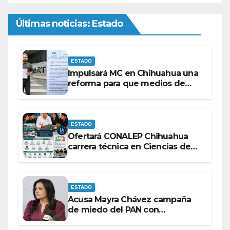
Últimas noticias: Estado
ESTADO
Impulsará MC en Chihuahua una
reforma para que medios de
comunicación no se sometan a
lineamientos de la Ley Censura.
ESTADO
Ofertará CONALEP Chihuahua
carrera técnica en Ciencias de
Datos e Inteligencia Artificial.
ESTADO
Acusa Mayra Chávez campaña
de miedo del PAN con
espectaculares contra Morena