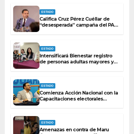
ESTADO
Califica Cruz Pérez Cuéllar de
“desesperada” campaña del PAN
contra Morena
ESTADO
Intensificará Bienestar registro
de personas adultas mayores y
con discapacidad antes de
elecciones del 2027.
ESTADO
Comienza Acción Nacional con la
Capacitaciones electorales
rumbo a 2027.
ESTADO
Amenazas en contra de Maru