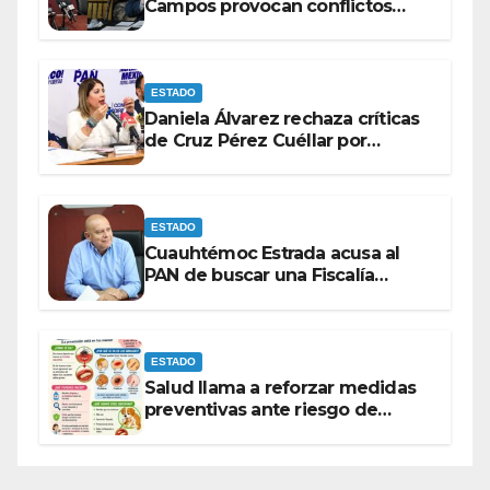
Campos provocan conflictos
entre las bancadas del PAN y de
MORENA.
ESTADO
Daniela Álvarez rechaza críticas
de Cruz Pérez Cuéllar por
contrato de barredoras
ESTADO
Cuauhtémoc Estrada acusa al
PAN de buscar una Fiscalía
autónoma para “cubrir espaldas”
ESTADO
Salud llama a reforzar medidas
preventivas ante riesgo de
Gusano Barrenador