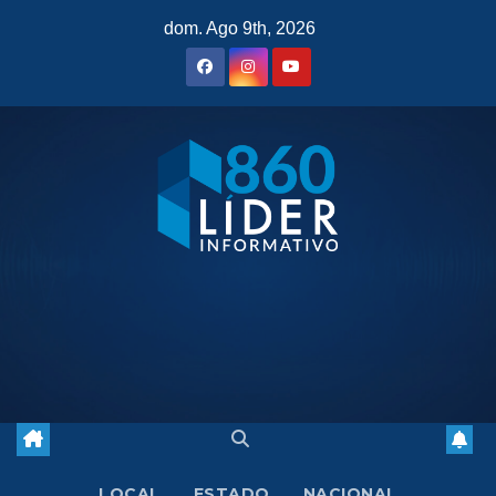
Saltar
dom. Ago 9th, 2026
al
contenido
LOCAL
ESTADO
NACIONAL