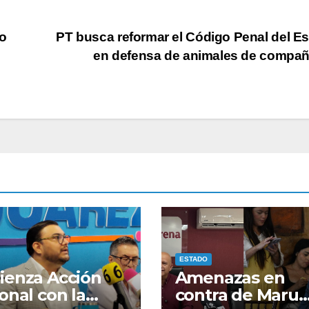
o
PT busca reformar el Código Penal del E
en defensa de animales de compa
ESTADO
enza Acción
Amenazas en
onal con la
contra de Maru