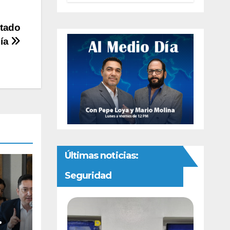
autonomía
constitucional a
stado
la Fiscalía de
Chihuahua
ñía
Últimas noticias:
Seguridad