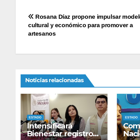
Navegación
Rosana Díaz propone impulsar model
cultural y económico para promover a
de
artesanos
entradas
Noticias relacionadas
ESTADO
ESTADO
Intensificará
Comi
Bienestar registro
Naci