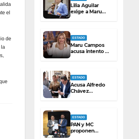
Barrenador
alida
Lilia Aguilar
exige a Maru
te el
Campos probar
presuntas
amenazas o
dejar de
ESTADO
dio de
victimizarse
Maru Campos
 la
acusa intento de
s,
censura en
reforma sobre
derechos de las
audiencias
ESTADO
 que
Acusa Alfredo
Chávez
persecución
política contra
Maru Campos
ESTADO
PAN y MC
proponen
otorgar