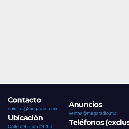
Contacto
Anuncios
noticias@megaradio.mx
ventas@megaradio.mx
Ubicación
Teléfonos (exclu
Calle del Ejido #4260