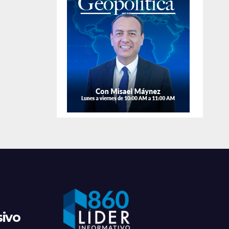
de
apre
sivo