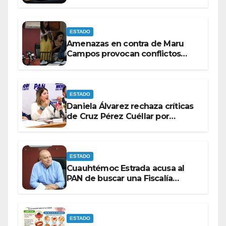
rumbo a 2027.
ESTADO
Amenazas en contra de Maru
Campos provocan conflictos
entre las bancadas del PAN y de
MORENA.
ESTADO
Daniela Álvarez rechaza críticas
de Cruz Pérez Cuéllar por
contrato de barredoras
ESTADO
Cuauhtémoc Estrada acusa al
PAN de buscar una Fiscalía
autónoma para “cubrir espaldas”
ESTADO