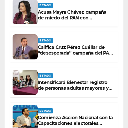
ESTADO
Acusa Mayra Chávez campaña
de miedo del PAN con
espectaculares contra Morena
ESTADO
Califica Cruz Pérez Cuéllar de
“desesperada” campaña del PAN
contra Morena
ESTADO
Intensificará Bienestar registro
de personas adultas mayores y
con discapacidad antes de
elecciones del 2027.
ESTADO
Comienza Acción Nacional con la
Capacitaciones electorales