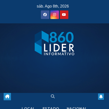
Saltar
sáb. Ago 8th, 2026
al
contenido
LOCAL
ESTADO
NACIONAL