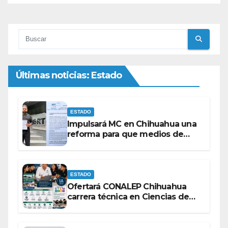
Últimas noticias: Estado
ESTADO
Impulsará MC en Chihuahua una
reforma para que medios de
comunicación no se sometan a
lineamientos de la Ley Censura.
ESTADO
Ofertará CONALEP Chihuahua
carrera técnica en Ciencias de
Datos e Inteligencia Artificial.