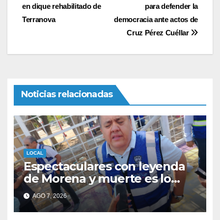
de
en dique rehabilitado de
para defender la
entradas
Terranova
democracia ante actos de
Cruz Pérez Cuéllar
Noticias relacionadas
LOCAL
Espectaculares con leyenda
de Morena y muerte es lo
mismo es un tema de
AGO 7, 2026
partidos: Carlos Ortiz