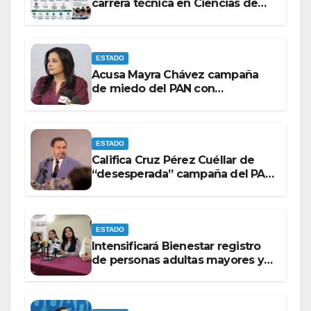
carrera técnica en Ciencias de
Datos e Inteligencia Artificial.
ESTADO
Acusa Mayra Chávez campaña
de miedo del PAN con
espectaculares contra Morena
ESTADO
Califica Cruz Pérez Cuéllar de
“desesperada” campaña del PAN
contra Morena
ESTADO
Intensificará Bienestar registro
de personas adultas mayores y
con discapacidad antes de
elecciones del 2027.