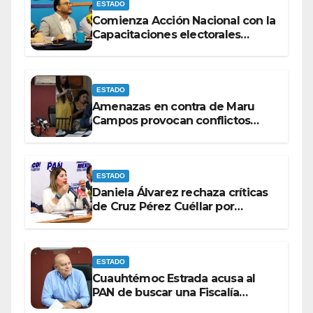
ESTADO
Comienza Acción Nacional con la
Capacitaciones electorales
rumbo a 2027.
ESTADO
Amenazas en contra de Maru
Campos provocan conflictos
entre las bancadas del PAN y de
MORENA.
ESTADO
Daniela Álvarez rechaza críticas
de Cruz Pérez Cuéllar por
contrato de barredoras
ESTADO
Cuauhtémoc Estrada acusa al
PAN de buscar una Fiscalía
autónoma para “cubrir espaldas”