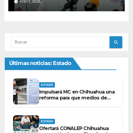
AGO 7, 2026
Últimas noticias: Estado
ESTADO
Impulsará MC en Chihuahua una
reforma para que medios de
comunicación no se sometan a
lineamientos de la Ley Censura.
ESTADO
Ofertará CONALEP Chihuahua