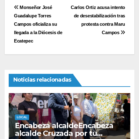
Navegación
Monseñor José
Carlos Ortiz acusa intento
Guadalupe Torres
de desestabilización tras
de
Campos oficializa su
protesta contra Maru
entradas
llegada a la Diócesis de
Campos
Ecatepec
Noticias relacionadas
LOCAL
Encabeza alcaldeEncabeza
alcalde Cruzada por tu