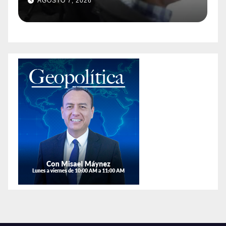
AGOSTO 7, 2026
guridad
afirman que hay má
animales exóticos