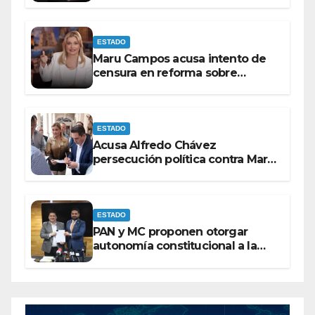
amenazas o dejar de
victimizarse
ESTADO
Maru Campos acusa intento de
censura en reforma sobre
derechos de las audiencias
ESTADO
Acusa Alfredo Chávez
persecución política contra Maru
Campos
ESTADO
PAN y MC proponen otorgar
autonomía constitucional a la
Fiscalía de Chihuahua