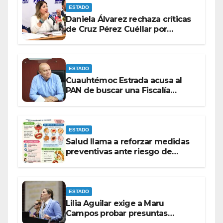
ESTADO
Daniela Álvarez rechaza críticas
de Cruz Pérez Cuéllar por
contrato de barredoras
ESTADO
Cuauhtémoc Estrada acusa al
PAN de buscar una Fiscalía
autónoma para “cubrir espaldas”
ESTADO
Salud llama a reforzar medidas
preventivas ante riesgo de
Gusano Barrenador
ESTADO
Lilia Aguilar exige a Maru
Campos probar presuntas