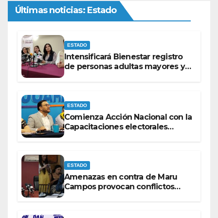
Últimas noticias: Estado
ESTADO
Intensificará Bienestar registro
de personas adultas mayores y
con discapacidad antes de
elecciones del 2027.
ESTADO
Comienza Acción Nacional con la
Capacitaciones electorales
rumbo a 2027.
ESTADO
Amenazas en contra de Maru
Campos provocan conflictos
entre las bancadas del PAN y de
MORENA.