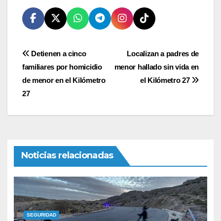
Navegación
Detienen a cinco
Localizan a padres de
familiares por homicidio
menor hallado sin vida en
de
de menor en el Kilómetro
el Kilómetro 27
entradas
27
Noticias relacionadas
SEGURIDAD