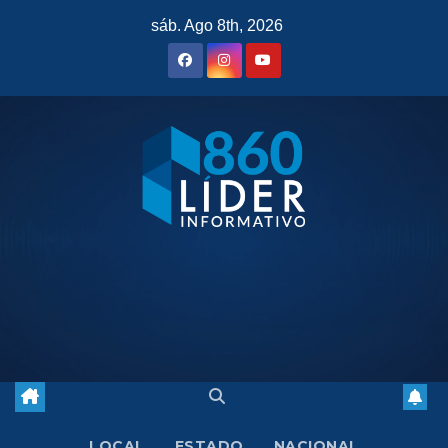
Saltar
sáb. Ago 8th, 2026
al
contenido
LOCAL
ESTADO
NACIONAL