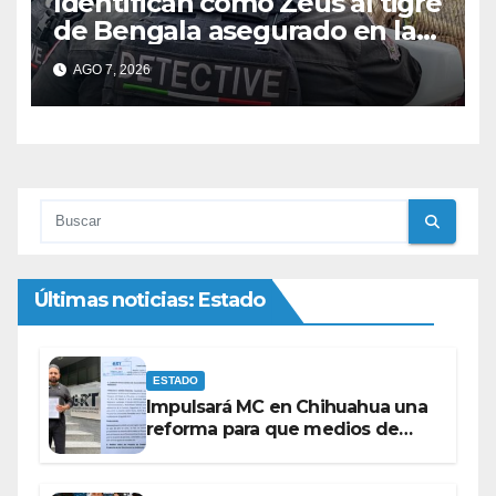
Identifican como Zeus al tigre
de Bengala asegurado en la
colonia Fronteriza; afirman
AGO 7, 2026
que hay más animales
exóticos
Últimas noticias: Estado
ESTADO
Impulsará MC en Chihuahua una
reforma para que medios de
comunicación no se sometan a
lineamientos de la Ley Censura.