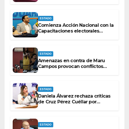
con discapacidad antes de
elecciones del 2027.
ESTADO
Comienza Acción Nacional con la
Capacitaciones electorales
rumbo a 2027.
ESTADO
Amenazas en contra de Maru
Campos provocan conflictos
entre las bancadas del PAN y de
MORENA.
ESTADO
Daniela Álvarez rechaza críticas
de Cruz Pérez Cuéllar por
contrato de barredoras
ESTADO