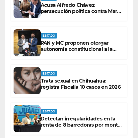
Acusa Alfredo Chávez
persecución política contra Maru
Campos
ESTADO
PAN y MC proponen otorgar
autonomía constitucional a la
Fiscalía de Chihuahua
ESTADO
Trata sexual en Chihuahua:
registra Fiscalía 10 casos en 2026
ESTADO
Detectan irregularidades en la
renta de 8 barredoras por monto
superior a los 100 millones de
pesos: Ramón Galindo.