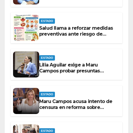
autónoma para “cubrir espaldas”
ESTADO
Salud llama a reforzar medidas
preventivas ante riesgo de
Gusano Barrenador
ESTADO
Lilia Aguilar exige a Maru
Campos probar presuntas
amenazas o dejar de
victimizarse
ESTADO
Maru Campos acusa intento de
censura en reforma sobre
derechos de las audiencias
ESTADO