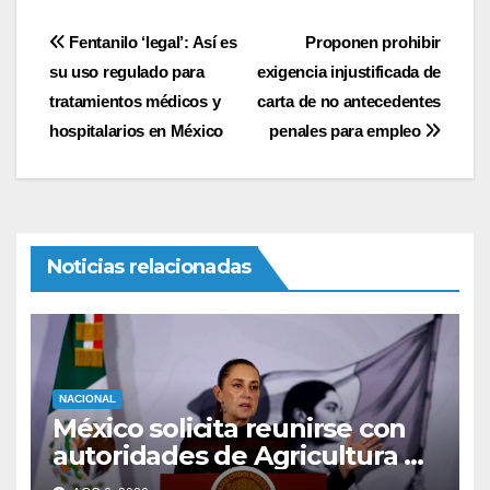
Navegación
Fentanilo ‘legal’: Así es
Proponen prohibir
su uso regulado para
exigencia injustificada de
de
tratamientos médicos y
carta de no antecedentes
entradas
hospitalarios en México
penales para empleo
Noticias relacionadas
NACIONAL
México solicita reunirse con
autoridades de Agricultura de
EU para reanudar exportación