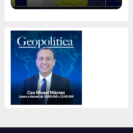
en
encontrarles un arma en la
a
colonia Anáhuac.