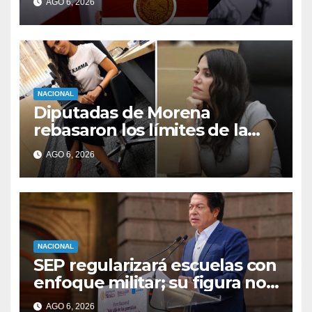
AGO 6, 2026
de aguacate
NACIONAL
Diputadas de Morena
rebasaron los límites de la
libertad de expresión: CNDH
AGO 6, 2026
NACIONAL
SEP regularizará escuelas con
enfoque militar; su figura no
existe en la legislación
AGO 6, 2026