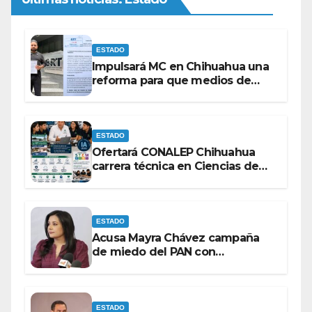
ESTADO
Impulsará MC en Chihuahua una
reforma para que medios de
comunicación no se sometan a
lineamientos de la Ley Censura.
ESTADO
Ofertará CONALEP Chihuahua
carrera técnica en Ciencias de
Datos e Inteligencia Artificial.
ESTADO
Acusa Mayra Chávez campaña
de miedo del PAN con
espectaculares contra Morena
ESTADO