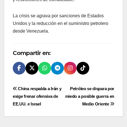
La crisis se agrava por sanciones de Estados
Unidos y la reducción en el suministro petrolero
desde Venezuela.
Compartir en:
Navegación
China respalda a Irán y
Petróleo se dispara por
exige frenar ofensiva de
miedo a posible guerra en
de
EE.UU. e Israel
Medio Oriente
entradas