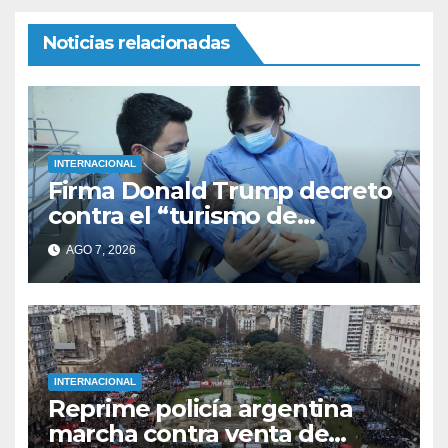
Noticias relacionadas
INTERNACIONAL
Firma Donald Trump decreto
contra el “turismo de
nacimiento”
AGO 7, 2026
INTERNACIONAL
Reprime policía argentina
marcha contra venta de