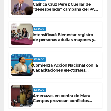
Califica Cruz Pérez Cuéllar de
“desesperada” campaña del PAN
contra Morena
ESTADO
Intensificará Bienestar registro
de personas adultas mayores y
con discapacidad antes de
elecciones del 2027.
ESTADO
Comienza Acción Nacional con la
Capacitaciones electorales
rumbo a 2027.
ESTADO
Amenazas en contra de Maru
Campos provocan conflictos
entre las bancadas del PAN y de
MORENA.