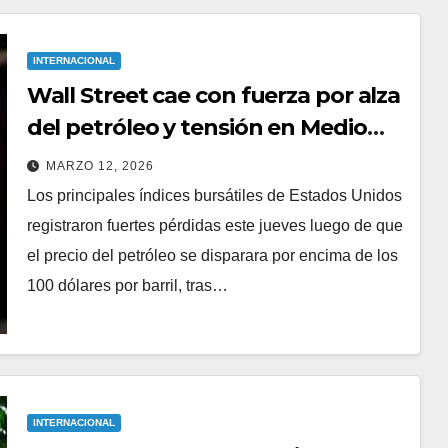
ca del
de homicidios en
 suma
agosto y cambio de
AGOSTO 7, 2026
INTERNACIONAL
mando militar en la
Wall Street cae con fuerza por alza
Mesa de Seguridad
del petróleo y tensión en Medio
Oriente
MARZO 12, 2026
Los principales índices bursátiles de Estados Unidos
registraron fuertes pérdidas este jueves luego de que
el precio del petróleo se disparara por encima de los
100 dólares por barril, tras…
INTERNACIONAL