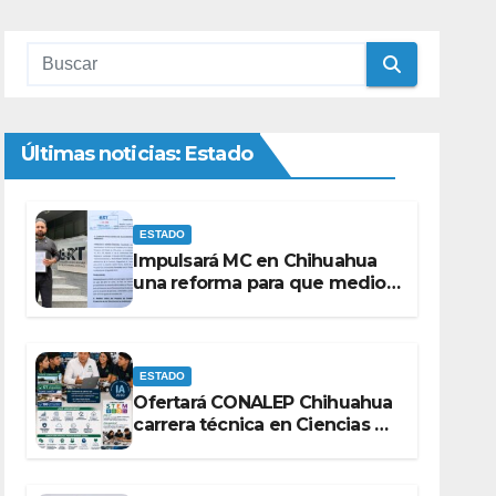
Últimas noticias: Estado
ESTADO
Impulsará MC en Chihuahua
una reforma para que medios
de comunicación no se
sometan a lineamientos de la
Ley Censura.
ESTADO
Ofertará CONALEP Chihuahua
carrera técnica en Ciencias de
Datos e Inteligencia Artificial.