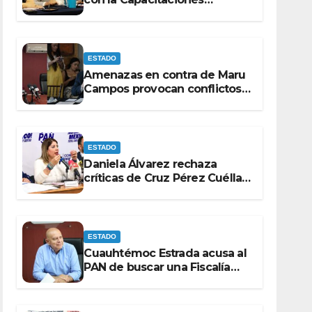
electorales rumbo a 2027.
ESTADO
Amenazas en contra de Maru
Campos provocan conflictos
entre las bancadas del PAN y
de MORENA.
ESTADO
Daniela Álvarez rechaza
críticas de Cruz Pérez Cuéllar
por contrato de barredoras
ESTADO
Cuauhtémoc Estrada acusa al
PAN de buscar una Fiscalía
autónoma para “cubrir
espaldas”