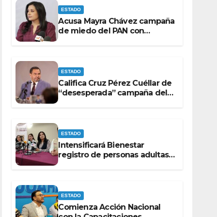
ESTADO
Acusa Mayra Chávez campaña
de miedo del PAN con
espectaculares contra Morena
ESTADO
Califica Cruz Pérez Cuéllar de
“desesperada” campaña del
PAN contra Morena
ESTADO
Intensificará Bienestar
registro de personas adultas
mayores y con discapacidad
antes de elecciones del 2027.
ESTADO
Comienza Acción Nacional
con la Capacitaciones