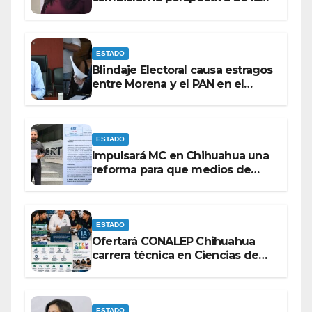
población para Morena: Mayra
Chávez.
ESTADO
Blindaje Electoral causa estragos
entre Morena y el PAN en el
Congreso de Chihuahua.
ESTADO
Impulsará MC en Chihuahua una
reforma para que medios de
comunicación no se sometan a
lineamientos de la Ley Censura.
ESTADO
Ofertará CONALEP Chihuahua
carrera técnica en Ciencias de
Datos e Inteligencia Artificial.
ESTADO