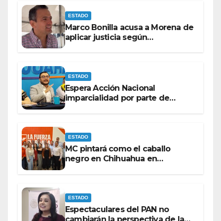
ESTADO
Marco Bonilla acusa a Morena de
aplicar justicia según
conveniencia política
ESTADO
Espera Acción Nacional
imparcialidad por parte de
consejeros del IEE e INE dentro
del proceso electoral.
ESTADO
MC pintará como el caballo
negro en Chihuahua en
elecciones del 27 bajo la
coordinación de ‘El Caballo’’’
Lozoya.
ESTADO
Espectaculares del PAN no
cambiarán la perspectiva de la