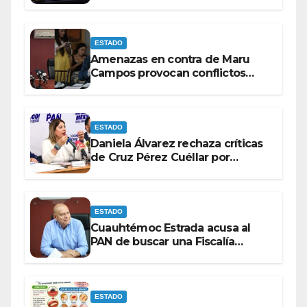
rumbo a 2027.
ESTADO
Amenazas en contra de Maru
Campos provocan conflictos
entre las bancadas del PAN y de
MORENA.
ESTADO
Daniela Álvarez rechaza críticas
de Cruz Pérez Cuéllar por
contrato de barredoras
ESTADO
Cuauhtémoc Estrada acusa al
PAN de buscar una Fiscalía
autónoma para “cubrir espaldas”
ESTADO