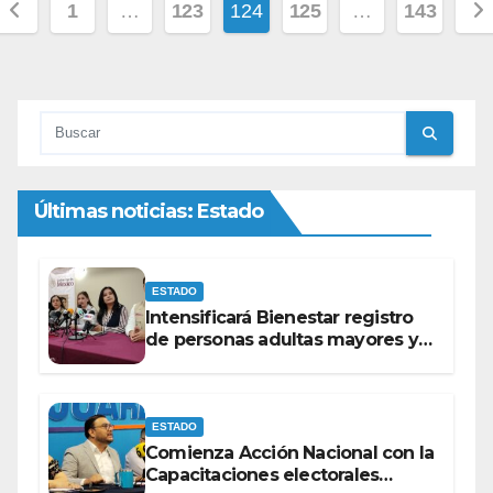
Paginación
1
…
123
124
125
…
143
de
entradas
Últimas noticias: Estado
ESTADO
Intensificará Bienestar registro
de personas adultas mayores y
con discapacidad antes de
elecciones del 2027.
ESTADO
Comienza Acción Nacional con la
Capacitaciones electorales