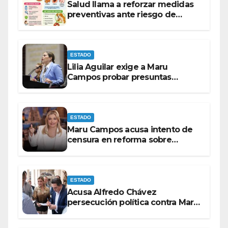
Salud llama a reforzar medidas
preventivas ante riesgo de
Gusano Barrenador
ESTADO
Lilia Aguilar exige a Maru
Campos probar presuntas
amenazas o dejar de
victimizarse
ESTADO
Maru Campos acusa intento de
censura en reforma sobre
derechos de las audiencias
ESTADO
Acusa Alfredo Chávez
persecución política contra Maru
Campos