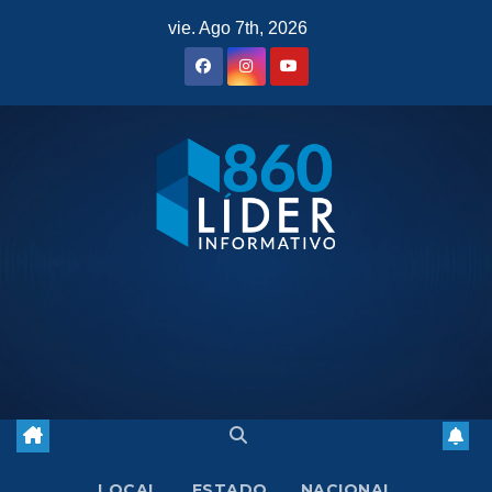
Saltar
vie. Ago 7th, 2026
al
contenido
LOCAL
ESTADO
NACIONAL