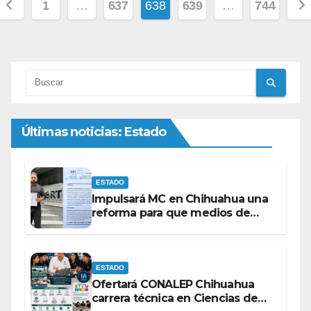
Paginación
1
…
637
638
639
…
744
de
entradas
Últimas noticias: Estado
ESTADO
Impulsará MC en Chihuahua una
reforma para que medios de
comunicación no se sometan a
lineamientos de la Ley Censura.
ESTADO
Ofertará CONALEP Chihuahua
carrera técnica en Ciencias de