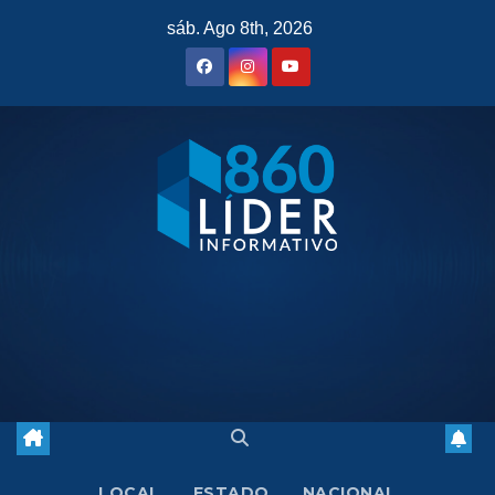
Saltar
sáb. Ago 8th, 2026
al
contenido
LOCAL
ESTADO
NACIONAL