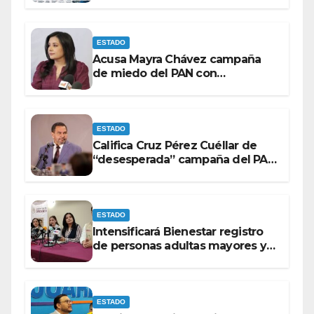
Datos e Inteligencia Artificial.
ESTADO
Acusa Mayra Chávez campaña
de miedo del PAN con
espectaculares contra Morena
ESTADO
Califica Cruz Pérez Cuéllar de
“desesperada” campaña del PAN
contra Morena
ESTADO
Intensificará Bienestar registro
de personas adultas mayores y
con discapacidad antes de
elecciones del 2027.
ESTADO