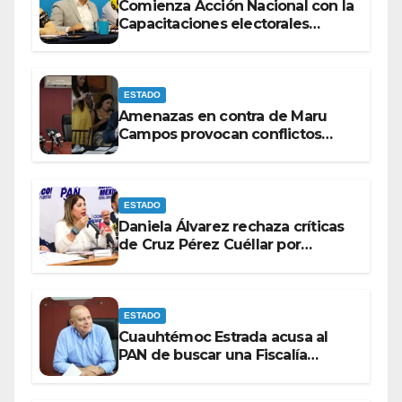
Comienza Acción Nacional con la
Capacitaciones electorales
rumbo a 2027.
ESTADO
Amenazas en contra de Maru
Campos provocan conflictos
entre las bancadas del PAN y de
MORENA.
ESTADO
Daniela Álvarez rechaza críticas
de Cruz Pérez Cuéllar por
contrato de barredoras
ESTADO
Cuauhtémoc Estrada acusa al
PAN de buscar una Fiscalía
autónoma para “cubrir espaldas”