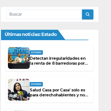
Últimas noticias: Estado
ESTADO
Detectan irregularidades en
la renta de 8 barredoras por
monto superior a los 100
millones de pesos: Ramón
Galindo.
ESTADO
Salud Casa por Casa’ solo es
para derechohabientes y no
para personas que piden
‘ayudas’ en la vía pública:
Mayra Chávez.