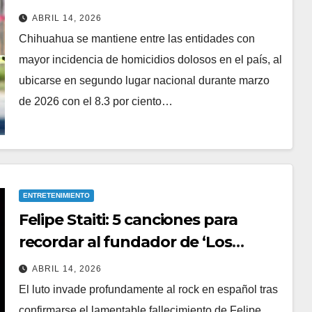
marzo
ABRIL 14, 2026
Chihuahua se mantiene entre las entidades con
mayor incidencia de homicidios dolosos en el país, al
ubicarse en segundo lugar nacional durante marzo
de 2026 con el 8.3 por ciento…
ENTRETENIMIENTO
Felipe Staiti: 5 canciones para
recordar al fundador de ‘Los
Enanitos Verdes’
ABRIL 14, 2026
El luto invade profundamente al rock en español tras
confirmarse el lamentable fallecimiento de Felipe