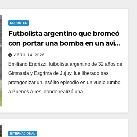
DEPORTES
Futbolista argentino que bromeó
con portar una bomba en un avión
es liberado y ofrece disculpas:
ABRIL 14, 2026
“Estoy arrepentido”
Emiliano Endrizzi, futbolista argentino de 32 años de
Gimnasia y Esgrima de Jujuy, fue liberado tras
protagonizar un insólito episodio en un vuelo rumbo
a Buenos Aires, donde realizó una…
INTERNACIONAL