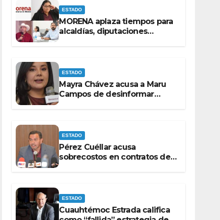
ESTADO
MORENA aplaza tiempos para
alcaldías, diputaciones
federales y candidatos a
gubernaturas para
septiembre.
ESTADO
Mayra Chávez acusa a Maru
Campos de desinformar
sobre acciones del Gobierno
Federal
ESTADO
Pérez Cuéllar acusa
sobrecostos en contratos del
Municipio de Chihuahua
ESTADO
Cuauhtémoc Estrada califica
como “fallida” estrategia de