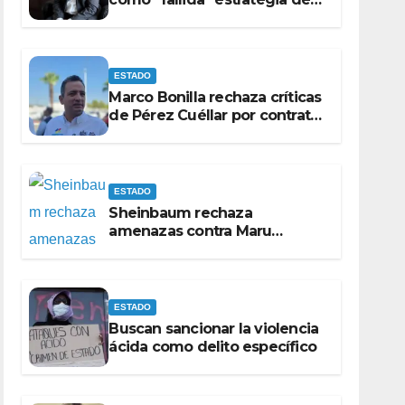
Maru Campos para
victimizarse
ESTADO
Marco Bonilla rechaza críticas
de Pérez Cuéllar por contrato
de barredoras
ESTADO
Sheinbaum rechaza
amenazas contra Maru
Campos
ESTADO
Buscan sancionar la violencia
ácida como delito específico