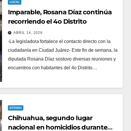
Municipal a cinco
LOCAL
Imparable, Rosana Díaz continúa
hombres que
AGOSTO 5, 2026
recorriendo el 4o Distrito
 droga
contaban con orden
ABRIL 14, 2026
:
de aprehensión
-La legisladora fortalece el contacto directo con la
s.
vigente en distintos
ciudadanía en Ciudad Juárez- Este fin de semana, la
sectores de la
diputada Rosana Díaz sostuvo diversas reuniones y
localidad.
encuentros con habitantes del 4o Distrito…
ESTADO
Chihuahua, segundo lugar
nacional en homicidios durante