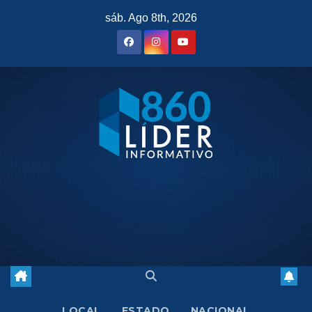
Saltar
sáb. Ago 8th, 2026
al
contenido
LOCAL
ESTADO
NACIONAL