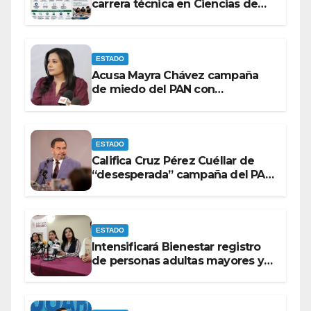
carrera técnica en Ciencias de
Datos e Inteligencia Artificial.
ESTADO
Acusa Mayra Chávez campaña
de miedo del PAN con
espectaculares contra Morena
ESTADO
Califica Cruz Pérez Cuéllar de
“desesperada” campaña del PAN
contra Morena
ESTADO
Intensificará Bienestar registro
de personas adultas mayores y
con discapacidad antes de
elecciones del 2027.