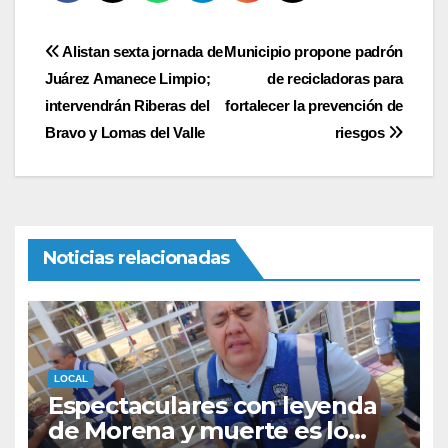
Navegación
Alistan sexta jornada de
Municipio propone padrón
Juárez Amanece Limpio;
de recicladoras para
de
intervendrán Riberas del
fortalecer la prevención de
entradas
Bravo y Lomas del Valle
riesgos
Noticias relacionadas
LOCAL
Espectaculares con leyenda
de Morena y muerte es lo