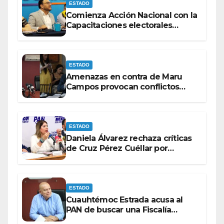
ESTADO
Comienza Acción Nacional con la
Capacitaciones electorales
rumbo a 2027.
ESTADO
Amenazas en contra de Maru
Campos provocan conflictos
entre las bancadas del PAN y de
MORENA.
ESTADO
Daniela Álvarez rechaza críticas
de Cruz Pérez Cuéllar por
contrato de barredoras
ESTADO
Cuauhtémoc Estrada acusa al
PAN de buscar una Fiscalía
autónoma para “cubrir espaldas”