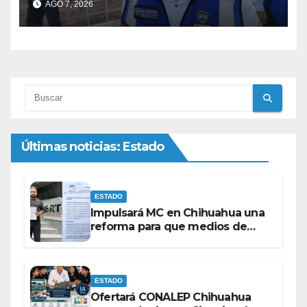
AGO 7, 2026
Parque Central
Últimas noticias: Estado
ESTADO
Impulsará MC en Chihuahua una
reforma para que medios de
comunicación no se sometan a
lineamientos de la Ley Censura.
ESTADO
Ofertará CONALEP Chihuahua