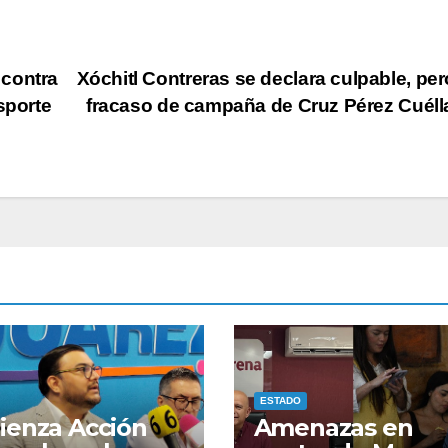
 contra
Xóchitl Contreras se declara culpable, per
sporte
fracaso de campaña de Cruz Pérez Cuéll
SEGURIDAD
Vincul
proces
hombr
AGOSTO 6, 2
asesin
la colo
Fronte
ESTADO
enza Acción
Amenazas en