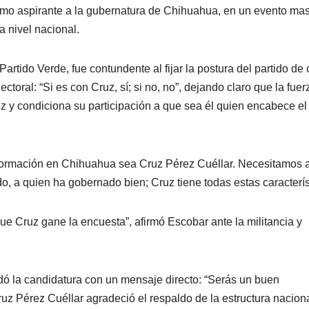
omo aspirante a la gubernatura de Chihuahua, en un evento ma
a nivel nacional.
artido Verde, fue contundente al fijar la postura del partido de 
ctoral: “Si es con Cruz, sí; si no, no”, dejando claro que la fuer
ez y condiciona su participación a que sea él quien encabece el
formación en Chihuahua sea Cruz Pérez Cuéllar. Necesitamos a
do, a quien ha gobernado bien; Cruz tiene todas estas caracterís
e Cruz gane la encuesta”, afirmó Escobar ante la militancia y
ó la candidatura con un mensaje directo: “Serás un buen
uz Pérez Cuéllar agradeció el respaldo de la estructura naciona