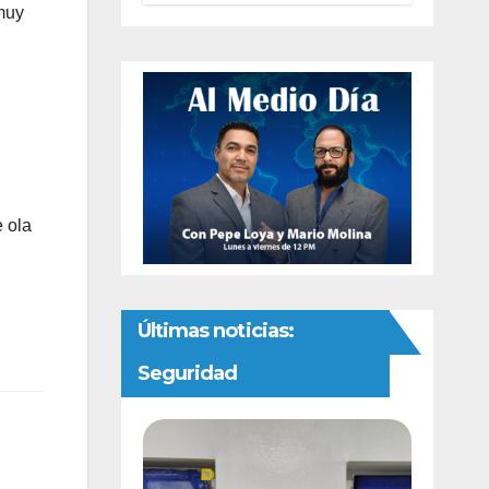
 muy
autonomía
constitucional a
la Fiscalía de
Chihuahua
 ola
Últimas noticias:
Seguridad