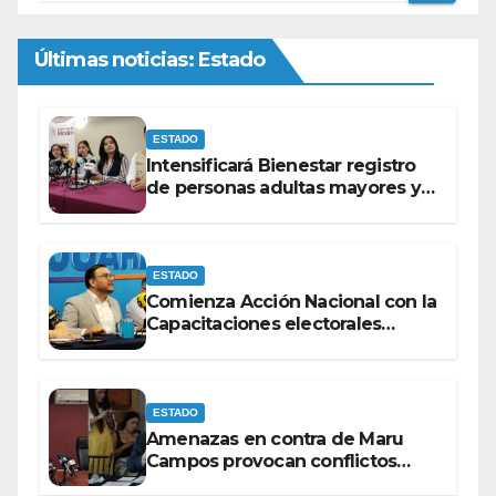
Últimas noticias: Estado
ESTADO
Intensificará Bienestar registro
de personas adultas mayores y
con discapacidad antes de
elecciones del 2027.
ESTADO
Comienza Acción Nacional con la
Capacitaciones electorales
rumbo a 2027.
ESTADO
Amenazas en contra de Maru
Campos provocan conflictos
entre las bancadas del PAN y de