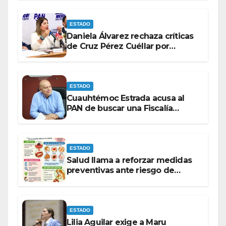
MORENA.
ESTADO
Daniela Álvarez rechaza críticas
de Cruz Pérez Cuéllar por
contrato de barredoras
ESTADO
Cuauhtémoc Estrada acusa al
PAN de buscar una Fiscalía
autónoma para “cubrir espaldas”
ESTADO
Salud llama a reforzar medidas
preventivas ante riesgo de
Gusano Barrenador
ESTADO
Lilia Aguilar exige a Maru