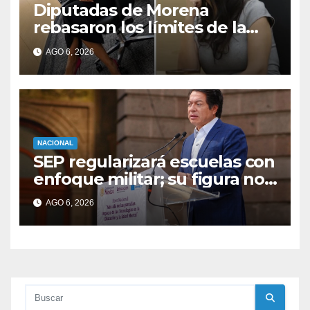
Diputadas de Morena
rebasaron los límites de la
libertad de expresión: CNDH
AGO 6, 2026
NACIONAL
SEP regularizará escuelas con
enfoque militar; su figura no
existe en la legislación
AGO 6, 2026
educativa