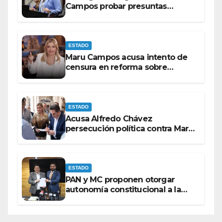
Campos probar presuntas
amenazas o dejar de
victimizarse
ESTADO
Maru Campos acusa intento de
censura en reforma sobre
derechos de las audiencias
ESTADO
Acusa Alfredo Chávez
persecución política contra Maru
Campos
ESTADO
PAN y MC proponen otorgar
autonomía constitucional a la
Fiscalía de Chihuahua