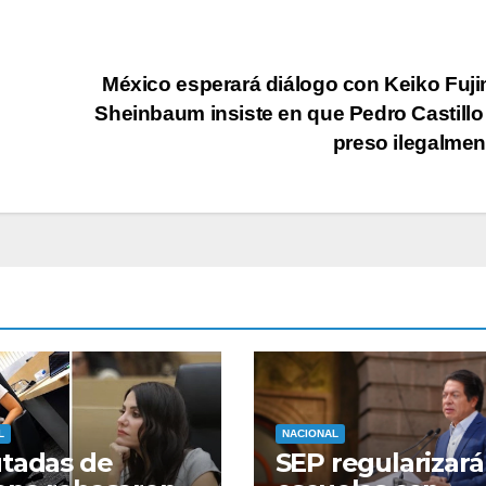
México esperará diálogo con Keiko Fuji
Sheinbaum insiste en que Pedro Castillo
preso ilegalme
L
NACIONAL
tadas de
SEP regularizará