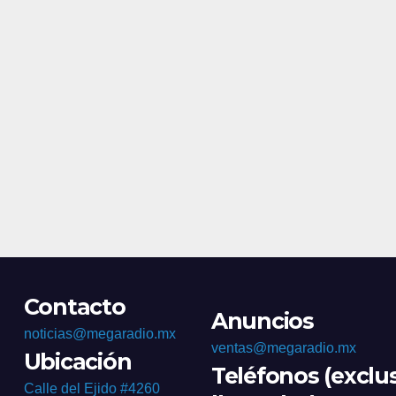
Contacto
Anuncios
noticias@megaradio.mx
ventas@megaradio.mx
Ubicación
Teléfonos (exclu
Calle del Ejido #4260