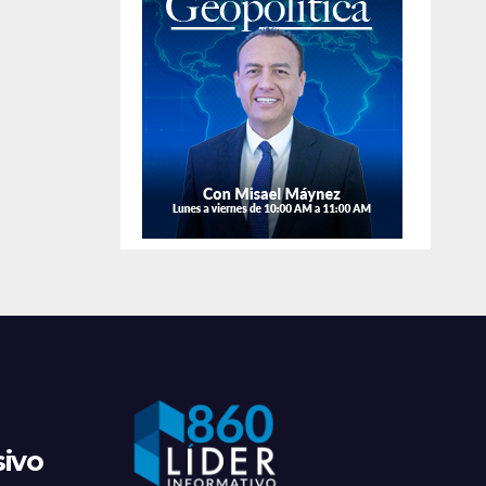
de
apre
sivo