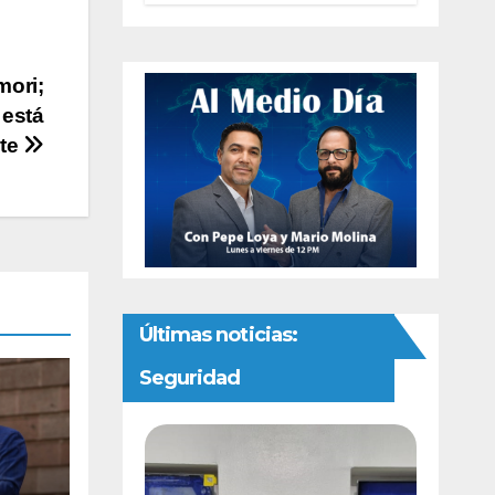
autonomía
constitucional a
la Fiscalía de
Chihuahua
mori;
 está
nte
Últimas noticias:
Seguridad