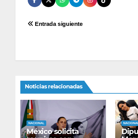
Navegación
Entrada siguiente
de
entradas
Noticias relacionadas
NACIONAL
NACIONA
México solicita
Dipu