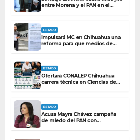
entre Morena y el PAN en el
Congreso de Chihuahua.
ESTADO
Impulsará MC en Chihuahua una
reforma para que medios de
comunicación no se sometan a
lineamientos de la Ley Censura.
ESTADO
Ofertará CONALEP Chihuahua
carrera técnica en Ciencias de
Datos e Inteligencia Artificial.
ESTADO
Acusa Mayra Chávez campaña
de miedo del PAN con
espectaculares contra Morena