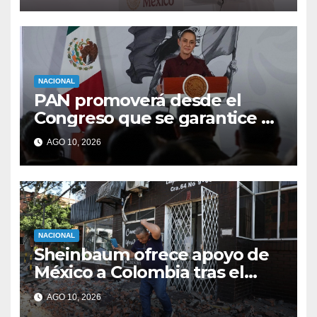
NACIONAL
PAN promoverá desde el
Congreso que se garantice el
derecho de réplica en las
AGO 10, 2026
mañaneras
NACIONAL
Sheinbaum ofrece apoyo de
México a Colombia tras el
sismo de 7.4
AGO 10, 2026