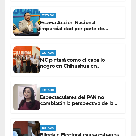
ESTADO
Espera Acción Nacional
imparcialidad por parte de
consejeros del IEE e INE dentro
del proceso electoral.
ESTADO
MC pintará como el caballo
negro en Chihuahua en
elecciones del 27 bajo la
coordinación de ‘El Caballo’’’
Lozoya.
ESTADO
Espectaculares del PAN no
cambiarán la perspectiva de la
población para Morena: Mayra
Chávez.
ESTADO
Blindaje Electoral causa estragos