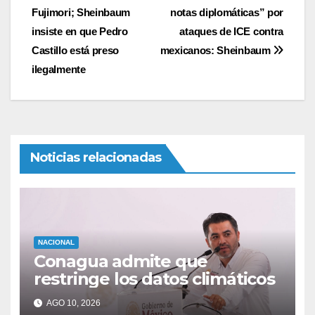
de
Fujimori; Sheinbaum
notas diplomáticas” por
entradas
insiste en que Pedro
ataques de ICE contra
Castillo está preso
mexicanos: Sheinbaum
ilegalmente
Noticias relacionadas
NACIONAL
Conagua admite que
restringe los datos climáticos
AGO 10, 2026