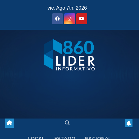
Saltar
vie. Ago 7th, 2026
al
contenido
LOCAL
ESTADO
NACIONAL