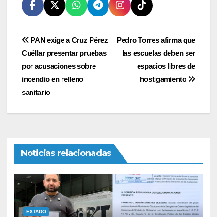
Navegación
PAN exige a Cruz Pérez
Pedro Torres afirma que
Cuéllar presentar pruebas
las escuelas deben ser
de
por acusaciones sobre
espacios libres de
entradas
incendio en relleno
hostigamiento
sanitario
Noticias relacionadas
ESTADO