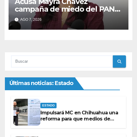
Acusa Mayra Chávez
campaña de miedo del PAN
con espectaculares contra
AGO 7, 2026
Morena
Últimas noticias: Estado
ESTADO
Impulsará MC en Chihuahua una
reforma para que medios de
comunicación no se sometan a
lineamientos de la Ley Censura.