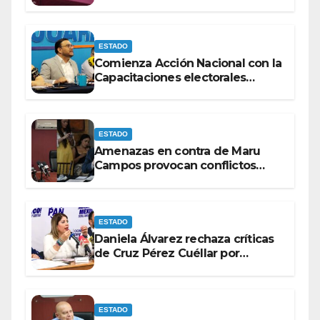
con discapacidad antes de
elecciones del 2027.
ESTADO
Comienza Acción Nacional con la
Capacitaciones electorales
rumbo a 2027.
ESTADO
Amenazas en contra de Maru
Campos provocan conflictos
entre las bancadas del PAN y de
MORENA.
ESTADO
Daniela Álvarez rechaza críticas
de Cruz Pérez Cuéllar por
contrato de barredoras
ESTADO