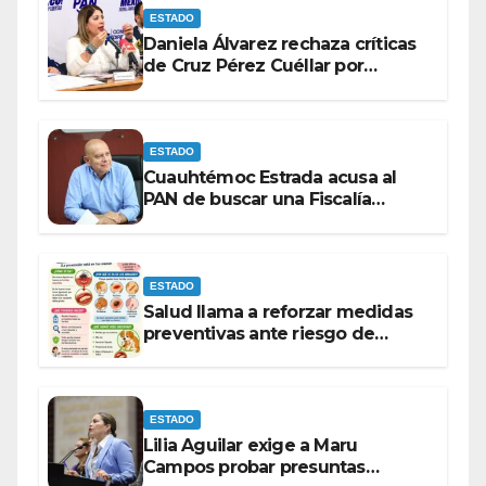
ESTADO
Daniela Álvarez rechaza críticas
de Cruz Pérez Cuéllar por
contrato de barredoras
ESTADO
Cuauhtémoc Estrada acusa al
PAN de buscar una Fiscalía
autónoma para “cubrir espaldas”
ESTADO
Salud llama a reforzar medidas
preventivas ante riesgo de
Gusano Barrenador
ESTADO
Lilia Aguilar exige a Maru
Campos probar presuntas