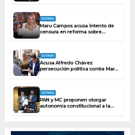
amenazas o dejar de
victimizarse
ESTADO
Maru Campos acusa intento de
censura en reforma sobre
derechos de las audiencias
ESTADO
Acusa Alfredo Chávez
persecución política contra Maru
Campos
ESTADO
PAN y MC proponen otorgar
autonomía constitucional a la
Fiscalía de Chihuahua