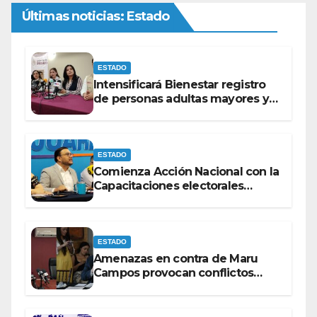
Últimas noticias: Estado
ESTADO
Intensificará Bienestar registro
de personas adultas mayores y
con discapacidad antes de
elecciones del 2027.
ESTADO
Comienza Acción Nacional con la
Capacitaciones electorales
rumbo a 2027.
ESTADO
Amenazas en contra de Maru
Campos provocan conflictos
entre las bancadas del PAN y de
MORENA.