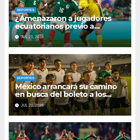
DEPORTES
¿Amenazaron a jugadores
ecuatorianos previo a
enfrentar a México? Por fin
JUL 21, 2026
rompen el silencio
DEPORTES
México arrancará su camino
en busca del boleto a los
Juegos Olímpicos y al
JUL 21, 2026
Mundial Sub-20