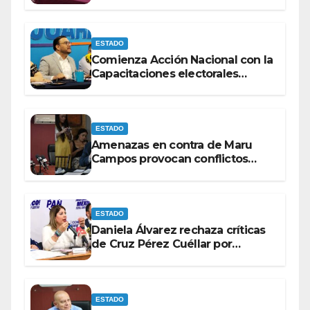
con discapacidad antes de
elecciones del 2027.
ESTADO
Comienza Acción Nacional con la
Capacitaciones electorales
rumbo a 2027.
ESTADO
Amenazas en contra de Maru
Campos provocan conflictos
entre las bancadas del PAN y de
MORENA.
ESTADO
Daniela Álvarez rechaza críticas
de Cruz Pérez Cuéllar por
contrato de barredoras
ESTADO