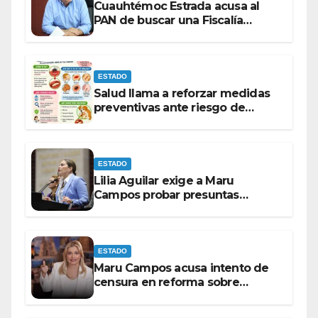
Cuauhtémoc Estrada acusa al
PAN de buscar una Fiscalía
autónoma para “cubrir espaldas”
ESTADO
Salud llama a reforzar medidas
preventivas ante riesgo de
Gusano Barrenador
ESTADO
Lilia Aguilar exige a Maru
Campos probar presuntas
amenazas o dejar de
victimizarse
ESTADO
Maru Campos acusa intento de
censura en reforma sobre
derechos de las audiencias