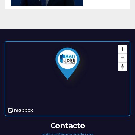
Contacto
noticias@megaradio.mx