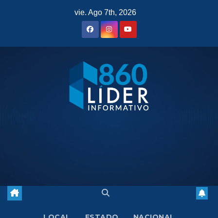
Saltar
vie. Ago 7th, 2026
al
contenido
LOCAL
ESTADO
NACIONAL