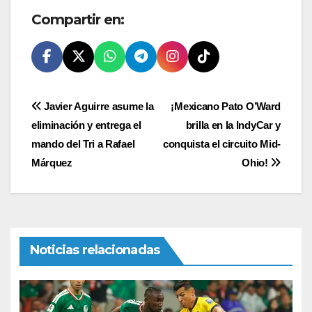
Compartir en:
Navegación
Javier Aguirre asume la
¡Mexicano Pato O’Ward
eliminación y entrega el
brilla en la IndyCar y
de
mando del Tri a Rafael
conquista el circuito Mid-
entradas
Márquez
Ohio!
Noticias relacionadas