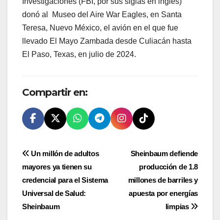
Investigaciones (FBI, por sus siglas en inglés)
donó al Museo del Aire War Eagles, en Santa
Teresa, Nuevo México, el avión en el que fue
llevado El Mayo Zambada desde Culiacán hasta
El Paso, Texas, en julio de 2024.
Compartir en:
Navegación
Un millón de adultos
Sheinbaum defiende
mayores ya tienen su
producción de 1.8
de
credencial para el Sistema
millones de barriles y
entradas
Universal de Salud:
apuesta por energías
Sheinbaum
limpias