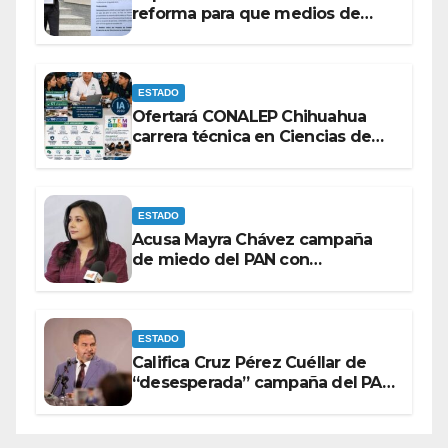
reforma para que medios de
comunicación no se sometan a
lineamientos de la Ley Censura.
ESTADO
Ofertará CONALEP Chihuahua
carrera técnica en Ciencias de
Datos e Inteligencia Artificial.
ESTADO
Acusa Mayra Chávez campaña
de miedo del PAN con
espectaculares contra Morena
ESTADO
Califica Cruz Pérez Cuéllar de
“desesperada” campaña del PAN
contra Morena