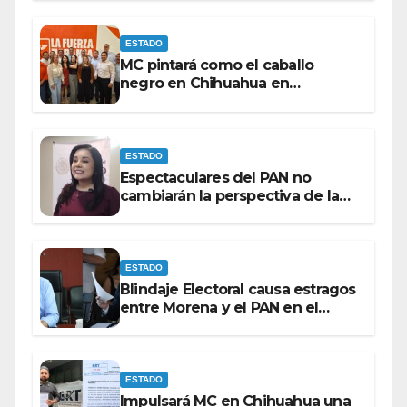
del proceso electoral.
ESTADO
MC pintará como el caballo
negro en Chihuahua en
elecciones del 27 bajo la
coordinación de ‘El Caballo’’’
Lozoya.
ESTADO
Espectaculares del PAN no
cambiarán la perspectiva de la
población para Morena: Mayra
Chávez.
ESTADO
Blindaje Electoral causa estragos
entre Morena y el PAN en el
Congreso de Chihuahua.
ESTADO
Impulsará MC en Chihuahua una