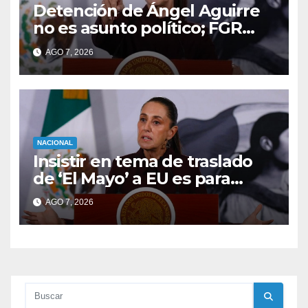
Detención de Ángel Aguirre
no es asunto político; FGR
analizó evidencias telefónicas
AGO 7, 2026
del caso Ayotzinapa, dice
Sheinbaum
NACIONAL
Insistir en tema de traslado
de ‘El Mayo’ a EU es para
esclarecer si hubo injerencia:
AGO 7, 2026
Sheinbaum