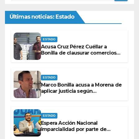
Últimas noticias: Estado
ESTADO
Acusa Cruz Pérez Cuéllar a
Bonilla de clausurar comercios
por su visita
ESTADO
Marco Bonilla acusa a Morena de
aplicar justicia según
conveniencia política
ESTADO
Espera Acción Nacional
imparcialidad por parte de
consejeros del IEE e INE dentro