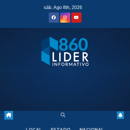
Saltar
sáb. Ago 8th, 2026
al
contenido
LOCAL
ESTADO
NACIONAL