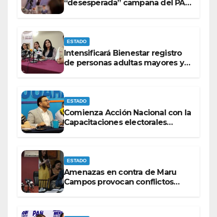
“desesperada” campaña del PAN
contra Morena
ESTADO
Intensificará Bienestar registro
de personas adultas mayores y
con discapacidad antes de
elecciones del 2027.
ESTADO
Comienza Acción Nacional con la
Capacitaciones electorales
rumbo a 2027.
ESTADO
Amenazas en contra de Maru
Campos provocan conflictos
entre las bancadas del PAN y de
MORENA.