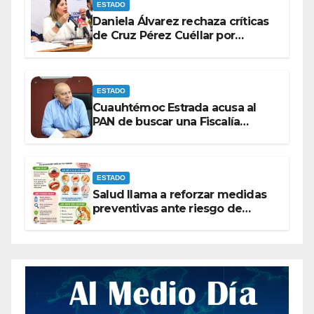
ESTADO
Daniela Álvarez rechaza críticas
de Cruz Pérez Cuéllar por
contrato de barredoras
ESTADO
Cuauhtémoc Estrada acusa al
PAN de buscar una Fiscalía
autónoma para “cubrir espaldas”
ESTADO
Salud llama a reforzar medidas
preventivas ante riesgo de
Gusano Barrenador