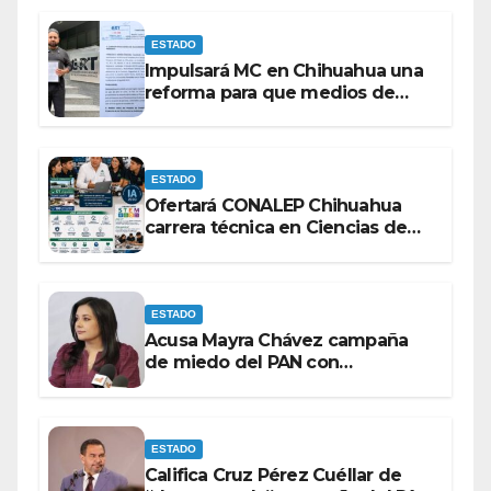
ESTADO
Impulsará MC en Chihuahua una
reforma para que medios de
comunicación no se sometan a
lineamientos de la Ley Censura.
ESTADO
Ofertará CONALEP Chihuahua
carrera técnica en Ciencias de
Datos e Inteligencia Artificial.
ESTADO
Acusa Mayra Chávez campaña
de miedo del PAN con
espectaculares contra Morena
ESTADO
Califica Cruz Pérez Cuéllar de