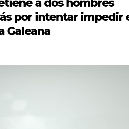
detiene a dos hombres
s por intentar impedir 
ia Galeana