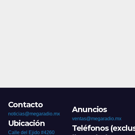
Contacto
Anuncios
noticias@megaradio.mx
ventas@megaradio.mx
Ubicación
Teléfonos (exclu
Calle del Ejido #4260