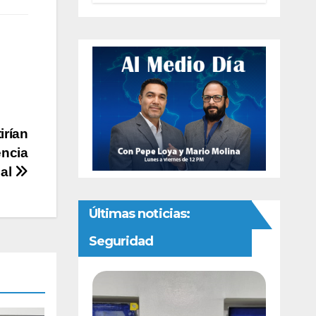
autonomía
constitucional a
la Fiscalía de
Chihuahua
irían
encia
ial
Últimas noticias:
Seguridad