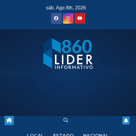
Saltar
sáb. Ago 8th, 2026
al
contenido
LOCAL
ESTADO
NACIONAL