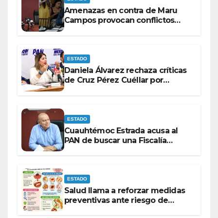
Amenazas en contra de Maru
Campos provocan conflictos
entre las bancadas del PAN y de
MORENA.
ESTADO
Daniela Álvarez rechaza críticas
de Cruz Pérez Cuéllar por
contrato de barredoras
ESTADO
Cuauhtémoc Estrada acusa al
PAN de buscar una Fiscalía
autónoma para “cubrir espaldas”
ESTADO
Salud llama a reforzar medidas
preventivas ante riesgo de
Gusano Barrenador