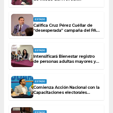
espectaculares contra Morena
ESTADO
Califica Cruz Pérez Cuéllar de
“desesperada” campaña del PAN
contra Morena
ESTADO
Intensificará Bienestar registro
de personas adultas mayores y
con discapacidad antes de
elecciones del 2027.
ESTADO
Comienza Acción Nacional con la
Capacitaciones electorales
rumbo a 2027.
ESTADO