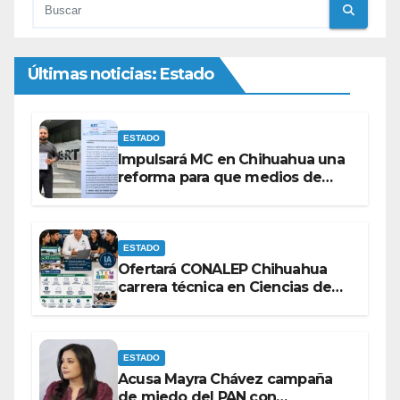
Últimas noticias: Estado
ESTADO
Impulsará MC en Chihuahua una
reforma para que medios de
comunicación no se sometan a
lineamientos de la Ley Censura.
ESTADO
Ofertará CONALEP Chihuahua
carrera técnica en Ciencias de
Datos e Inteligencia Artificial.
ESTADO
Acusa Mayra Chávez campaña
de miedo del PAN con