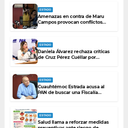
ESTADO
Amenazas en contra de Maru
Campos provocan conflictos
entre las bancadas del PAN y de
MORENA.
ESTADO
Daniela Álvarez rechaza críticas
de Cruz Pérez Cuéllar por
contrato de barredoras
ESTADO
Cuauhtémoc Estrada acusa al
PAN de buscar una Fiscalía
autónoma para “cubrir espaldas”
ESTADO
Salud llama a reforzar medidas
preventivas ante riesgo de