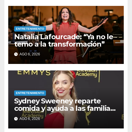
ENTRETENIMIENTO
Natalia Lafourcade: “Ya no le
temo a la transformación”
AGO 6, 2026
ENTRETENIMIENTO
Sydney Sweeney reparte
comida y ayuda a las familias
afectadas por los incendios
AGO 6, 2026
en su ciudad natal