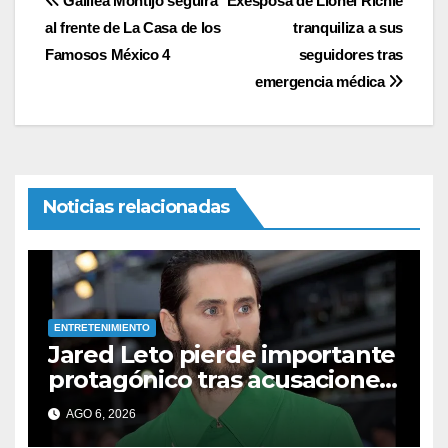
Navegación
Galilea Montijo seguirá
Exesposa de Lionel Richie
al frente de La Casa de los
tranquiliza a sus
de
Famosos México 4
seguidores tras
entradas
emergencia médica
Noticias relacionadas
ENTRETENIMIENTO
Jared Leto pierde importante
protagónico tras acusaciones
de abuso: los detalles
AGO 6, 2026