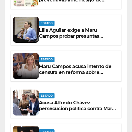
Gusano Barrenador
ESTADO
Lilia Aguilar exige a Maru
Campos probar presuntas
amenazas o dejar de
victimizarse
ESTADO
Maru Campos acusa intento de
censura en reforma sobre
derechos de las audiencias
ESTADO
Acusa Alfredo Chávez
persecución política contra Maru
Campos
ESTADO