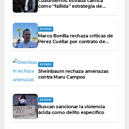
Cuauhtémoc Estrada califica
como “fallida” estrategia de
Maru Campos para victimizarse
ESTADO
Marco Bonilla rechaza críticas de
Pérez Cuéllar por contrato de
barredoras
ESTADO
Sheinbaum rechaza amenazas
contra Maru Campos
ESTADO
Buscan sancionar la violencia
ácida como delito específico