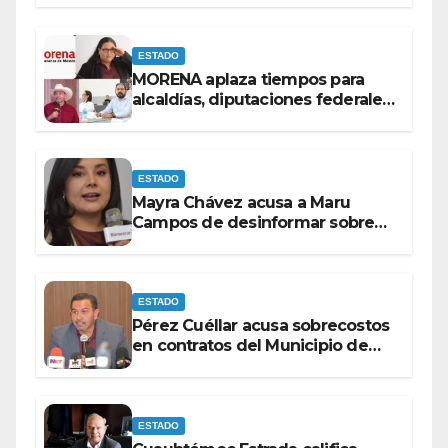
la vía pública: Mayra Chávez.
ESTADO
MORENA aplaza tiempos para
alcaldías, diputaciones federales
y candidatos a gubernaturas
para septiembre.
ESTADO
Mayra Chávez acusa a Maru
Campos de desinformar sobre
acciones del Gobierno Federal
ESTADO
Pérez Cuéllar acusa sobrecostos
en contratos del Municipio de
Chihuahua
ESTADO