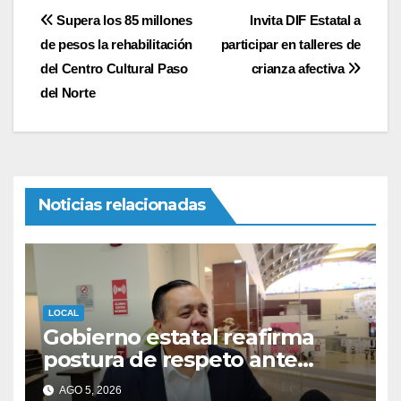
Navegación
Supera los 85 millones
Invita DIF Estatal a
de pesos la rehabilitación
participar en talleres de
de
del Centro Cultural Paso
crianza afectiva
entradas
del Norte
Noticias relacionadas
LOCAL
Gobierno estatal reafirma
postura de respeto ante
estrategia de EE. UU. contra
AGO 5, 2026