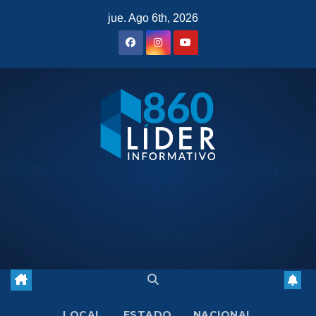
Saltar
jue. Ago 6th, 2026
al
contenido
LOCAL
ESTADO
NACIONAL