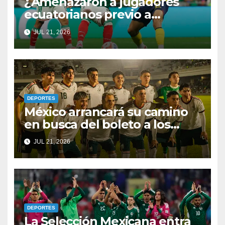
¿Amenazaron a jugadores
ecuatorianos previo a
enfrentar a México? Por fin
JUL 21, 2026
rompen el silencio
DEPORTES
México arrancará su camino
en busca del boleto a los
Juegos Olímpicos y al
JUL 21, 2026
Mundial Sub-20
DEPORTES
La Selección Mexicana entra