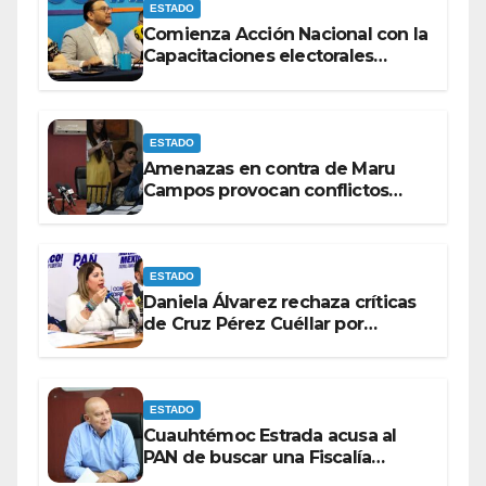
ESTADO
Comienza Acción Nacional con la
Capacitaciones electorales
rumbo a 2027.
ESTADO
Amenazas en contra de Maru
Campos provocan conflictos
entre las bancadas del PAN y de
MORENA.
ESTADO
Daniela Álvarez rechaza críticas
de Cruz Pérez Cuéllar por
contrato de barredoras
ESTADO
Cuauhtémoc Estrada acusa al
PAN de buscar una Fiscalía
autónoma para “cubrir espaldas”