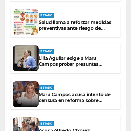
ESTADO
Salud llama a reforzar medidas
preventivas ante riesgo de
Gusano Barrenador
ESTADO
Lilia Aguilar exige a Maru
Campos probar presuntas
amenazas o dejar de
victimizarse
ESTADO
Maru Campos acusa intento de
censura en reforma sobre
derechos de las audiencias
ESTADO
Acusa Alfredo Chávez