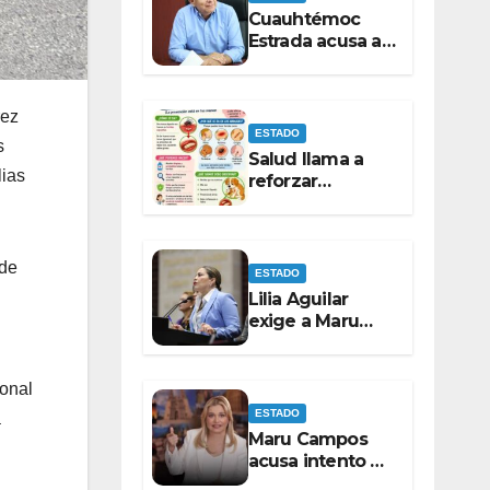
Cuauhtémoc
Estrada acusa al
PAN de buscar
una Fiscalía
autónoma para
rez
“cubrir
ESTADO
s
espaldas”
Salud llama a
lias
reforzar
medidas
preventivas ante
riesgo de
 de
Gusano
ESTADO
Barrenador
Lilia Aguilar
exige a Maru
Campos probar
presuntas
amenazas o
ional
dejar de
ESTADO
a
victimizarse
Maru Campos
acusa intento de
censura en