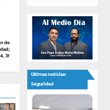
reforma sobre
derechos de las
audiencias
in de
idad;
24.
Últimas noticias:
Seguridad