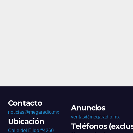
homicidios
Contacto
Anuncios
noticias@megaradio.mx
ventas@megaradio.mx
Ubicación
Teléfonos (exclu
Calle del Ejido #4260